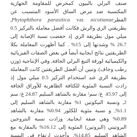
صنف البرلي بالبيون كمحرض للمقاومة الجهازية
المكتسبة ضد مرض الساق الأسود المتسبب عن
الفطر
nicotianae,
var.
Phytophthora parasitica
بطريقتي الري والرش فكانت أفضل معاملة بالتركيز 0.5
ميلي مول بطريقة الري إذ خفضت نسبة الإصابة إلى
26.7 % وشدتها إلى 15% . كما أظهرت المعاملة بكلا
الطريقتين نتائج ايجابية أيضاً في بعض الصفات الفيزيائية
والكيميائية لورقة التبغ البرلي الجافة, وفي الإنتاجية (وزن
رطب وجاف). وتبين أن أفضل الطريقتين كانت المعاملة
بطريقة الري عند استخدام التركيز 0.5 ميلي مول إذ
زادت النسبة المئوية للكثافة الظاهرية للأوراق الجافة
إلى 45.97 غ/ سم
مقارنة بالشاهد السليم 24.87 غ/ سم
2
2, ونسبة النيكوتين 1% مقارنة بالشاهد السليم إلى
1.1%, و نسبة مئوية للكلور 0.94% مقارنة بالشاهد
0.89% وهي صفة ايجابية, وزادت نسبة النتروجين
البروتيني (البروتين) المئوية إلى 16.12% بالمقارنة مع
الشاهد السليم 14.85%, وأحدث ارتفاع في النسبة