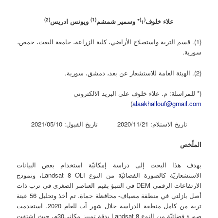
)
2
(
(1)
1)
(
علاء خلوف
* وسمير شمشم
ويونس ادريس
(1). قسم التربة واستصلاح الأراضي، كلية الزراعة، جامعة البعث، حمص،
سورية.
(2). الهيئة العامة للاستشعار عن بعد، دمشق، سورية.
(* للمراسلة: م. علاء خلوف على البريد الالكتروني
)
alaakhallouf@gmail.com
تاريخ الاستلام: 2020/11/21 تاريخ القبول: 2021/05/10
الملّخص
يهدف هذا البحث إلى دراسة إمكانيّة استخدام بعض البيانات
الاستشعاريّة كالصورة الفضائيّة من النوع Landsat 8 OLI، ونموذج
الارتفاعات الرقمي DEM في التنبؤ بقيم العناصر الصغرى في ترب ذات
أصل بازلتي في منطقة مصياف- محافظة حماة. تم أخذ وتحليل 56 عينة
تربة من كامل منطقة الدراسة خلال شهر آب للعام 2020. استخدمت
صورة فضائيّة من النوع Landsat 8 بدقة تمييز مكاني30م، حيث اشتقت