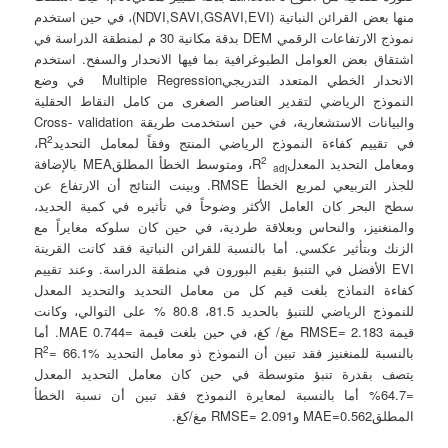
منها بعض القرائن النباتية (NDVI,SAVI,GSAVI,EVI)، في حين استخدم
نموذج الارتفاعات الرقمي DEM بدقة مكانية 30 م لمنطقة الدراسة في
اشتقاق بعض العوامل الطبوغرافية بما فيها الانحدار والسفح. استخدم
الانحدار الخطي المتعدد التدريجيMultiple Regression في وضع
النموذج الرياضي لتقدير العناصر الصغرى من كامل النقاط الحقلية
والبيانات الاستشعارية، في حين استخدمت طريقة Cross- validation
2
في تقييم كفاءة النموذج الرياضي المنتج وفقاً لمعامل التحديدR
،
2
ومعامل التحديد المعدلR
، ومتوسط الخطأ المطلقMEA بالإضافة
adj
للجذر التربيعي لمربع الخطأ RMSE. وبينت النتائج أن الارتفاع عن
سطح البحر كان العامل الأكثر وضوحاً في تأثيره في كمية الحديد،
والمنغنيز، والنحاس وبعلاقة طردية، في حين كان سلوكه مغايراً مع
الزنك وبتأثير عكسي. أما بالنسبة للقرائن النباتية فقد كانت القرينة
EVI الأفضل في التنبؤ بقيم البورون في منطقة الدراسة. وعند تقييم
كفاءة النماذج بلغت قيم كل من معامل التحديد والتحديد المعدل
للنموذج الرياضي للتنبؤ بالحديد 81.5، 80.8 % على التوالي، وكانت
قيمة RMSE= 2.183 مغ/ كغ، في حين بلغت قيمة =MAE 0.744. أما
2
بالنسبة للمنغنيز فقد تبين أن النموذج ذو معامل التحديد R
= 66.1%
يتصف بقدرة تنبؤ متوسطة في حين كان معامل التحديد المعدل
=64.7% أما بالنسبة لمعايرة النموذج فقد تبين أن نسبة الخطأ
المطلقMAE=0.562 وRMSE= 2.091 مغ/كغ.