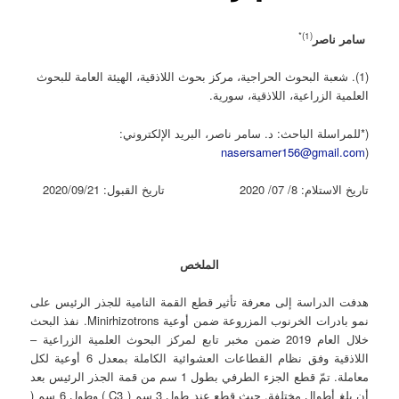
(1)*
سامر ناصر
(1). شعبة البحوث الحراجية، مركز بحوث اللاذقية، الهيئة العامة للبحوث
العلمية الزراعية، اللاذقية، سورية.
(*للمراسلة الباحث: د. سامر ناصر، البريد الإلكتروني:
nasersamer156@gmail.com
(
تاريخ الاستلام: 8/ 07/ 2020 تاريخ القبول: 2020/09/21
الملخص
هدفت الدراسة إلى معرفة تأثير قطع القمة النامية للجذر الرئيس على
نمو بادرات الخرنوب المزروعة ضمن أوعية Minirhizotrons. نفذ البحث
خلال العام 2019 ضمن مخبر تابع لمركز البحوث العلمية الزراعية –
اللاذقية وفق نظام القطاعات العشوائية الكاملة بمعدل 6 أوعية لكل
معاملة. تمّ قطع الجزء الطرفي بطول 1 سم من قمة الجذر الرئيس بعد
أن بلغ أطوال مختلفة, حيث قطع عند طول 3 سم ( C3 ) وطول 6 سم (