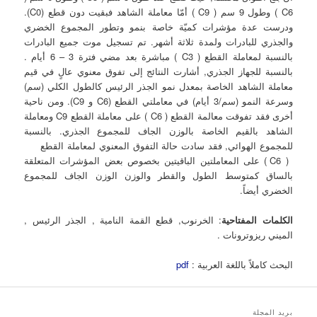
C6 ) وطول 9 سم ( C9 ) أمّا معاملة الشاهد فبقيت دون قطع (C0).
ودرست عدة مؤشرات كميّة خاصة بنمو وتطور المجموع الخضري
والجذري للبادرات ولمدة ثلاثة أشهر. تم تسجيل موت جميع البادرات
بالنسبة لمعاملة القطع ( C3 ) مباشرة بعد مضي فترة 3 – 6 أيام .
بالنسبة للجهاز الجذري, أشارت النتائج إلى تفوق معنوي عالٍ في قيم
معاملة الشاهد الخاصة بمعدل نمو الجذر الرئيس كالطول الكلي (سم)
وسرعة النمو (سم/3 أيام) في معاملتي القطع (C6 و C9). ومن ناحية
أخرى فقد تفوقت معالمة القطع ( C6 ) على معاملة القطع C9 ومعاملة
الشاهد بالقيم الخاصة بالوزن الجاف للمجموع الجذري. بالنسبة
للمجموع الهوائي, فقد سادت حالة التفوق المعنوي لمعاملة القطع
( C6 ) على المعاملتين الباقيتين بخصوص بعض المؤشرات المتعلقة
بالساق كمتوسط الطول والقطر والوزن الوزن الجاف للمجموع
الخضري أيضاً.
الكلمات المفتاحية
: الخرنوب, قطع القمة النامية , الجذر الرئيس ,
الميني ريزوترونات .
البحث كاملاً باللغة العربية :
pdf
بريد المجلة