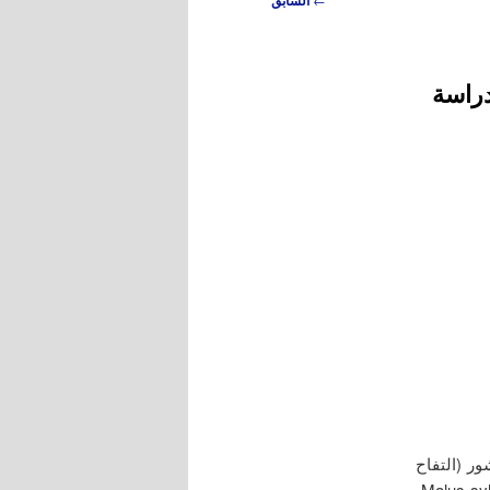
السابق
راسة
ر (التفاح
الأخضر Malus viridis، التــفاح الأحمــرMalus domestica، التــفاح الأصـــفر Malus sylvestris،