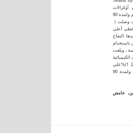
وفة) Heliot his tuberosum باستخدم أوكزالات
م ولمدة 90
ث وصلت (
لخيار، بينما أعطى أعلى
زة، إذ بلغت( 19.2)% ويأتي بعدها التفاح
اص البكتين باستخدام
سة ، وبلغت
% ، ودرست الصفات الكيميائية
للبكتين المحضر تمثلت بالرطوبة والرماد التي تراوحت بين(10.3-11.35 )% و (2.2 – 2. 1)%على
التوالي للبكتينات المستخلصة بوساطة أوكزلات الأمونيوم على درجة حرارة 90°م ولمدة 90
تين، حامض