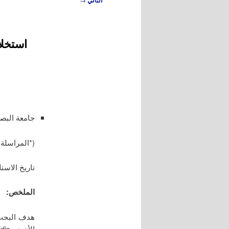
التالي
المقالات
استخل
مريم عب
جامعة البص
(*المراسلة: لين
تاريخ الاستلام: 29/11/2020 تاريخ القبو
الملخص:
هدف البحث 