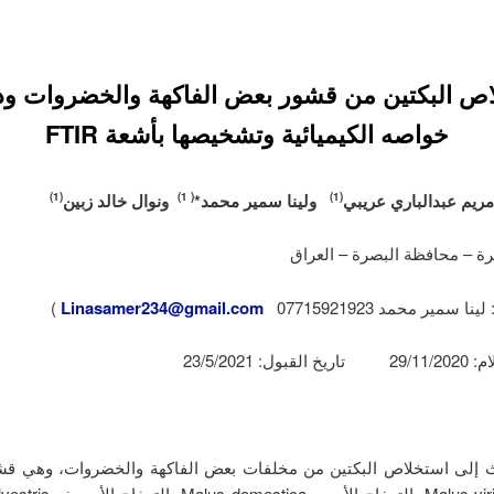
اص البكتين من قشور بعض الفاكهة والخضروات ود
خواصه الكيميائية وتشخيصها بأشعة FTIR
دالباري عريبي
و
لينا سمير محمد*
ونوال خالد زبين
(1)
( 1)
(1)
رة – محافظة البصرة – العراق
ا سمير محمد 07715921923
Linasamer234@gmail.com
)
ل: 23/5/2021
إلى استخلاص البكتين من مخلفات بعض الفاكهة والخضروات، وهي قشو