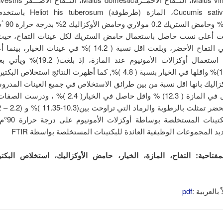
الخيــــارCucumis sativus، المازة (طرط
°
نت أعلى نسب حاصل باستعمال حامض الستريك لكل عينات التفاح، حي
43.4) % في التفاح الأخضر، وبلغت اقل نسبة ( 14.2 )% في عينات ا
حاصل عند استعمال أوكزالات الأمونيوم عند الما
الأخضر(18.4)% واقلها في الخيار بنسبة ( 4.8 )%, كما أظهرت النتائج استخل
اليك بانها اقل نسبة من بين طرائق الاستخلاص في جميع العينات المدرو
أعلى حاصل في المازة ( 12.3) % واقل حاصل في الخيار( 2.4 )
يد المجموعات الوظيفية العائدة للبكتينات المستخلصة بواسطة FTIR
مفتاحية:
التفاح، المازة، الخيار، حامض الأوكزاليك، استخلاص البك
بالعربية :
pdf