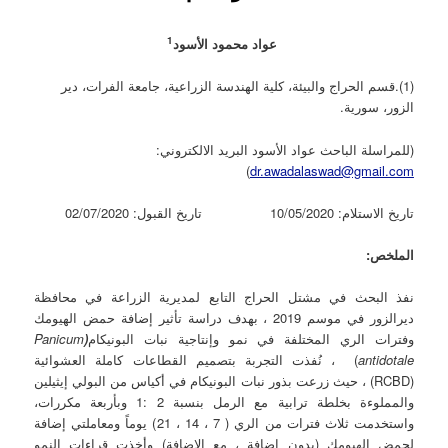
1
عواد محمود الأسود
(1).قسم الحراج والبيئة، كلية الهندسة الزراعية، جامعة الفرات، دير
الزور، سورية.
(للمراسلة الباحث عواد الأسود البريد الالكتروني:
)
dr.awadalaswad@gmail.com
تاريخ الاستلام: 10/05/2020 تاريخ القبول: 02/07/2020
الملخص
:
نفذ البحث في مشتل الحراج التابع لمديرية الزراعة في محافظة
ديرالزور في موسم 2019 ، بهدف دراسة تأثير إضافة حمض الهيومك
وفترات الري المختلفة في نمو وإنتاجية نبات البونيكام
(
Panicum
antidotale
) ، نُفذت التجربة بتصميم القطاعات كاملة العشوائية
(RCBD) ، حيث زرعت بذور نبات البونيكام في أكياس من البولي إيثيلين
والمملوءة بخلطة ترابية مع الرمل بنسبة 2 :1 وبأربعة مكررات،
واستخدمت ثلاث فترات من الري ( 7 ، 14 ، 21) يوماً ومعاملتي إضافة
لحمض الهيومك (بدون إضافة ، مع الإضافة) وأخذت قراءات النمو