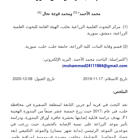
)
1
(
(1)
محمد الأحمد
*
ومحمد قوجة نحال
(1). مركز البحوث العلمية الزراعية بحلب، الهيئة العامة للبحوث العلمية
الزراعية، دمشق، سورية.
(2) قسم وقاية النبات، كلية الزراعة، جامعة حلب، حلب، سورية.
(*للمراسلة: الباحث محمد الأحمد. البريد الإلكتروني:
)
mohammed24111984@gmail.com
تاريخ الاستلام: 17-11-2019 تاريخ القبول: 08-12-2020
الملخص:
نفذ البحث في قرية أبو جرين التابعة لمنطقة السفيرة في محافظة
حلب، في عام ،2017 حيث زرع خمسة عشر صنفاً من البندورة الهجينة
F1، بهدف دراسة قابلية إصابتها بحشرة حافرة أوراق البندورة، ودراسة
تأثير موعد الزراعة على نسبة الإصابة بالحشرة. حيث زرعت في
موعدين الموعد الرئيسي (بداية شهر نيسان) والموعد التكثيفي (بعد
حصاد المحاصيل النجيلية)، وعلقت مصيدة فيرومونية لمراقبة ظهور