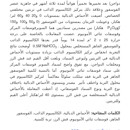
دواجن) بعد تخميرها تخميراً هوائياً لمدة ثلاثة أشهر في جاهزية عنصر
الفوسفور‏ وعلاقة ذلك بتركيز الكالسيوم الذائب في تربتين مختلفتي
الخصائص. أُضيفت الأَحماض الدبالية بمستويات 0 و20 40 و60 لتر/
هكتار، وعوملت التربتان بمستويات من الفوسفور‏ (0 و50 و100 و150
كغP
O
هكتار) من مصدرين سماديين هما السوبرفوسفات المركز
2
5
وفوسفات ثنائي الأمونيوم .حضنت المعاملات بالحاضنة على درجة
حرارة 25 ± 2 °م لمدة 14 يوماً قدر بعدها الكالسيوم الذائب
والفوسفور‏ الجاهز المستخلص بمحلول . 0.5
NaHCO
M
أوضحت نتائج
3
التجربة انخفاض‏ تركيز الكالسيوم الذائب بزيادة مستويات الأَحماض
الدبالية في التربتين ولنوعي السماد، وبلغت أقل القيم عند قش الرز
ومخلفات الدواجن، مع تفوق واضح لسماد السوبر فوسفات المركز
على سماد فوسفات ثنائي الأمونيوم. أما بالنسبة لكمية الفوسفور‏
الجاهز في التربة فقد سلكت سلوكاً معاكساً لتركيز الكالسيوم في
محلول التربة واختلف تأثير مصدر ومستوى الأَحماض الدبالية باختلاف
نوع التربة ونوع السماد الفوسفاتي، إذ أعطت المعاملة بالأَحماض
الدبالية المستخلصة من قش الرز بمستوى 40 لتر/هكتار أعلى القيم
وللتربتين.
الكلمات المفتاحية:
الأَحماض الدبالية، الكالسيوم الذائب، الفوسفور‏
الجاهز، فوسفات ثنائي الأمونيوم، قش الرز، تربة كلسية.