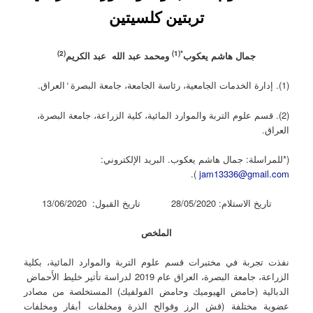
تربتين كلسيتين
(2)
*(1)
جمال هاشم يعكوب
ومحمد عبد الله عبد الكريم
(1). إدارة الخدمات الجامعية، رئاسة الجامعة، جامعة البصرة ̒ العراق.
(2). قسم علوم التربة والموارد المائية، كلية الزراعة، جامعة البصرة،
العراق.
(*للمراسلة: جمال هاشم يعكوب. البريد الإلكتروني:
).
jam13336@gmail.com
تاريخ الاستلام: 28/05/2020 تاريخ القبول: 13/06/2020
الملخص
نفذت تجربة في مختبرات قسم علوم التربة والموارد المائية، بكلية
الزراعة، جامعة البصرة، العراق عام 2019 لدراسة تأثير خليط الأَحماض
الدبالية (حامض الهيوميك وحامض الفولفيك) المستخلصة من مصادر
عضوية مختلفة (قش الرز وقوالح الذرة ومخلفات أبقار ومخلفات