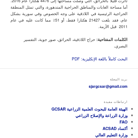
تأثرت قليلاً بالحرائق، التي وصلت مساحتها إلى 4476 هكتاراً عام 2016.
أما مساحة الغابات والمناطق الحراجية المتدهورة، والتي تمثل المنطقة
الحراجية الرئيسية في اللاذقية على وجه الخصوص وفي سورية بشكل
عام، فقد بلغت 21427 هكتارا فقط، أو 51٪ مما كانت عليه في عام
2011 قبل الأزمة.
الكلمات المفتاحية:
حراج اللاذقية
،
الحرائق، صور جوية، التفسير
البصري
.
البحث كاملاً باللغة الإنكليزية: PDF
بريد المجلة
sjargcsar@gmail.com
ارتباطات مفيدة
الهيئة العامة للبحوث العلمية الزراعية GCSAR
وزارة الزراعة والإصلاح الزراعي
FAO
أكساد ACSAD
وزارة التعليم العالي