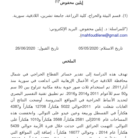
*(1)
إيلين محفوض
(1). قسم البيئة والحراج، كلية الزراعة، جامعة تشرين، اللاذقية، سورية.
(*للمراسلة: د. إيلين محفوض. البريد الإلكتروني:
).
mahfoudilene@gmail.com
تاريخ الاستلام: 05/05/2020 تاريخ القبول: 26/06/2020
الملخص
تهدف هذه الدراسة إلى تقدير خسائر القطاع الحراجي في شمال
محافظة اللاذقية جراء الأعمال الإرهابية التي اندلعت في سورية منذ
آذار2011. تم استخدام ثلاث صور جوية بدقة مكانية تتراوح بين 30 سم
و50 سم للأعوام 2011 و2014 و2016. تم تطبيق تقنية التفسير البصري
لتحديد الأنماط الحراجية في المواقع المدروسة. أوضحت النتائج أن
الغابات شغلت عام 2011حوالي 5022 هكتاراً، 12708 هكتاراً و4387
هكتاراً في القسطل وربيعة وعين عيدو على التوالي. وانخفضت هذه
المساحات عام 2016إلى 2581 هكتاراً، 3568 هكتاراً و1010 هكتاراً على
التوالي. التهمت الحرائق التي حدثت خلال فترة الأزمة حوالي 5439
هكتاراً عام 2014 ، وحوالي 16077 هكتاراً ، إضافة إلى المواقع التي