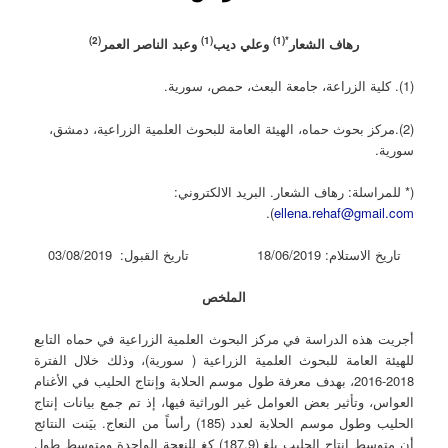
(2)
(1)
*(1)
رهاف الشعار
وعلي ديب
وعبد الناصر العمر
(1). كلية الزراعة، جامعة البعث، حمص، سورية.
(2).مركز بحوث حماه، الهيئة العامة للبحوث العلمية الزراعية، دمشق،
سورية.
(* للمراسلة: رهاف الشعار. البريد الالكتروني:
).
ellena.rehaf@gmail.com
تاريخ الاستلام: 18/06/2019 تاريخ القبول: 03/08/2019
الملخص
أجريت هذه الدراسة في مركز البحوث العلمية الزراعية في حماه التابع
للهيئة العامة للبحوث العلمية الزراعية ( سورية)، وذلك خلال الفترة
2018-2016، بهدف معرفة طول موسم الحلابة وإنتاج الحليب في الأغنام
العواس، وتأثير بعض العوامل غير الوراثية فيها، إذ تم جمع بيانات إنتاج
الحليب وطول موسم الحلابة لعدد (185) رأساً من النعاج. بيَنت النتائج
أن متوسط إنتاج الحليب بلغ (187.9) كغ للنعجة الواحدة ومتوسط طول