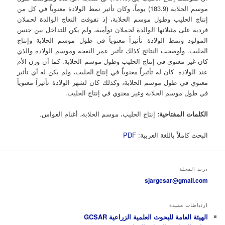
موسم الحلابة (183.9) يوماً، وكان تأثير نمط الولادة معنوياً في كل من
إنتاج الحليب وطول موسم الحلابة، إذ تفوقت النعاج الوالدة لحملان
فردية على مثيلاتها الوالدة لحملان توأمية، ولم يكن للتداخل بين جنس
المولود ونمط الولادة تأثيراً معنوياً في طول موسم الحلابة وإنتاج
الحليب. وأوضحت النتائج كذلك تأثير عمر النعجة وموسم الولادة والذي
كان غير معنوي في إنتاج الحليب وطول موسم الحلابة. كما أن وزن الأم
عند الولادة كان له تأثيراً معنوياً في إنتاج الحليب، ولم يكن له أي تأثير
معنوي في طول موسم الحلابة، وكذلك كان لشهر الولادة تأثيراً معنوياً
في طول موسم الحلابة وغير معنوي في إنتاج الحليب.
الكلمات المفتاحية:
إنتاج الحليب، موسم الحلابة، أغنام العواس.
البحث كاملاً باللغة العربية:
PDF
بريد المجلة
sjargcsar@gmail.com
ارتباطات مفيدة
الهيئة العامة للبحوث العلمية الزراعية GCSAR