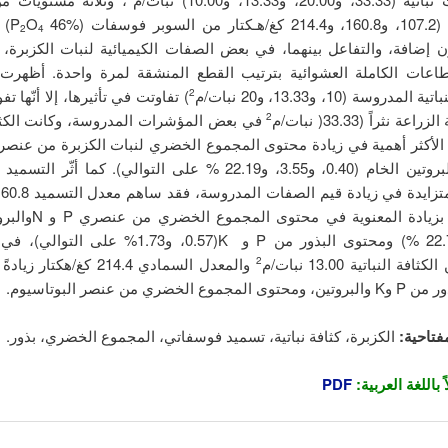
فوسفات (P
O
6%
2
4
ن إضافة، والتفاعل بينهما، في بعض الصفات الكيميائية لنبات الكزبرة،
اعات الكاملة العشوائية بترتيب القطع المنشقة لمرة واحدة. أظهرت ال
مدروسة (10، و13.33، و20 نبات/م
) تفاوتت في تأثيرها، إلا أنّها تف
2
 نثراً (33.33( نبات/م
في بعض المؤشرات المدروسة، وكانت الكثافة
2
لأكثر أهمية في زيادة محتوى المجموع الخضري لنبات الكزبرة من عنصر
والآزوت والبروتين الخام (0.40، و3.55، و22.19 % على التوالي). كما أث
و3.63، و22.75 %) ومحتوى البذور من P و K(0.57، و1.73% 
فة النباتية 13.00 نبات/م
والمعدل السمادي 214.4 كغ/هكتا
2
 الخضري من عنصر البوتاسيوم.
فتاحية:
الكزبرة، كثافة نباتية، تسميد فوسفاتي، المجموع الخضري، بذور.
 باللغة العربية:
PDF