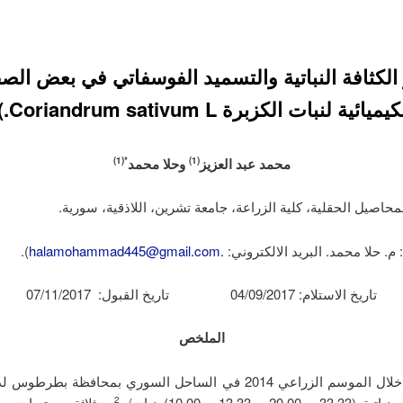
ر الكثافة النباتية والتسميد الفوسفاتي في بعض الص
يميائية لنبات الكزبرة Coriandrum sativum L.))
محمد عبد العزيز
وحلا محمد
*(1)
(1)
 م. حلا محمد. البريد الالكتروني:
.halamohammad445@gmail.com
).
تاريخ الاستلام: 04/09/2017 تاريخ القبول: 07/11/2017
الملخص
نفذ البحث خلال الموسم الزراعي 2014 في الساحل السوري بمحافظة بطرط
20، و13.33، و10.00) نبات/م
، وثلاثة مستويات م
2