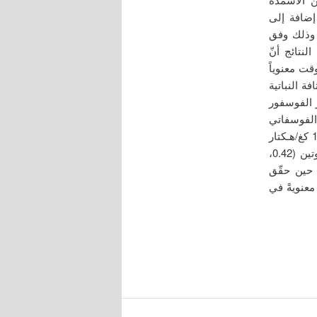
4) إضافة إلى
 وذلك وفق
نتائج أنّ
وقت معنوياً
 النباتية
 الفوسفور
ّر التسميد الفوسفاتي
بمعدلاته المتزايدة في زيادة قيم الصفات المدروسة، فقد ساهم معدل التسميد 160.8 كغ/هـكتار
بزيادة المعنوية في محتوى المجموع الخضري من عنصري P و Nوالبروتين (0.42،
على التوالي)، في حين حقّق
ر زيادةً معنويةً في