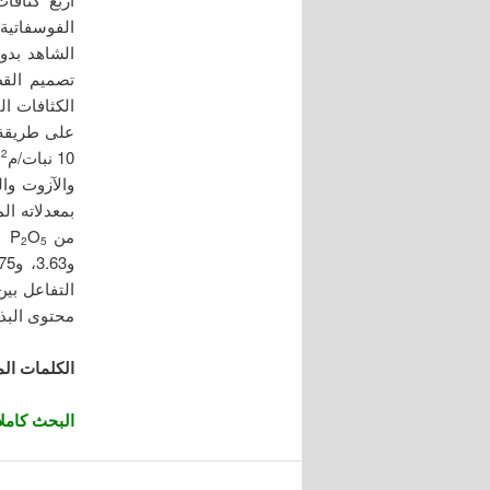
الفوسفاتية (107.2، و160.8، و214.4 كغ/هـكتار من السوبر 
الشاهد بدو
تصميم القط
الكثافات النباتية ال
على طريقة الزراعة
10 نبات/م
ا
2
من P
O
2
5
التفاعل بين الكثا
محتوى البذور من P وK والبروتين، ومحتوى المجموع
الكلمات الم
البحث كاملاً