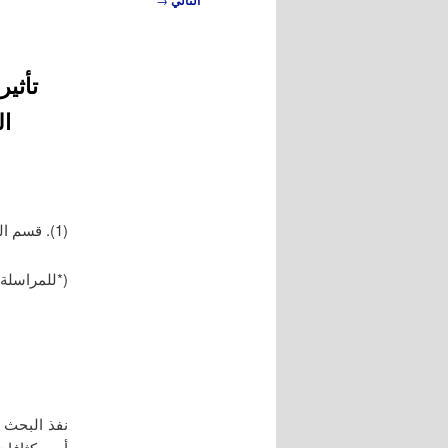
التالي
المقالات
تأثي
الك
(1). قسم المحاصيل الحقلية، كلية الزراعة، جامعة تشرين، اللاذقية، سورية.
(*للمراسلة:
أربع كثافات نباتية (33.33، و.00