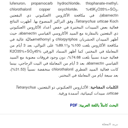
lufenuron، propamocarb hydrochloride، thiophanate-methyl،
chlorothalonil copper oxychloride، %45K
O35%+SO
،
2
3
(abamectin، في مكافحة الأكاروس االعنكبوتي ذي البقعتين
Tetranychus urticae
Koch، وفق التراكيز المنصوح بها. أظهرت النتائج
فعالية بعض المبيدات المختبرة في خفض أعداد الأكاروس االعنكبوتي
ذي البقعتين بالمقارنة مع المبيد الأكاروسي القياسي abamectin، حيث
أظهر المبيدان الحشريان chlorpyriphos و methomylفعاليّة عالية في
مكافحة الأكاروس بلغت 100% و89.11% على التوالي، بعد 3 أيام من
المعاملة في المختبر، كما أظهر السماد الورقي K2O35%+SO
45%
3
فعالية جيدة نسبياً بلغت 74.68%، دون وجود فروقات معنوية مع المبيد
القياسي abamectin، بعد 3 أيام من المعاملة في البيت الزجاجي، بينما
كانت فعالية المبيد الفطري chlorothalonil منخفضة نسبياً (31.53%)،
بعد سبعة أيام من المعاملة في المختبر.
الكلمات المفتاحية
: ﺍﻷكـﺎﺭﻭﺱ االعنكبوتي ذو البقعتين،
Tetranychus
urticae
، مبيدات كيميائية، أسمدة ورقية.
البحث كاملاً باللغة العربية:
PDF
بريد المجلة