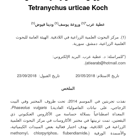
Tetranychus urticae Koch
(1)
(1)
*(1)
عطية عرب
وروعة يوسف
ودينا فيوض
(1). مركز البحوث العلمية الزراعية في اللاذقية. الهيئة العامة للبحوث
العلمية الزراعية، دمشق. سورية.
(*للمراسلة: د. عطية عرب. البريد الإلكتروني:
atiearab@hotmail.com).
تاريخ الاستلام: 20/05/2018 تاريخ القبول: 23/09/2018
الملخص
نفذت تجربتين في الموسم 2014، تحت ظروف المختبر وفي البيت
الزجاجي، على نباتات الفاصولياء العادية
Phaseolus vulgaris
L.
المعداة اصطناعياً بسلالة حساسة من الأكاروس العنكبوتي ذي
البقعتين، تمت تربيتها في مختبر الأكاروسات في مركز البحوث العلمية
الزراعية في اللاذقية، بهدف اختبار فعالية بعض المبيدات الكيميائية،
والأسمدة الورقية (methomyl، chlorpyriphos، flubendiamide،