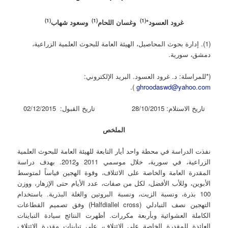
(1)
(1)
(1)
غرود العسود*
و
غسان اللحام
وسعود شهاب
(1). إدارة بحوث المحاصيل، الهيئة العامة للبحوث العلمية الزراعية،
دمشق، سورية.
(*للمراسلة: د. غرود العسود. البريد الإلكتروني:
).
ghroodaswd@yahoo.com
تاريخ الاستلام: 28/10/2015 تاريخ القبول: 02/12/2015
الملخص
نفذت الدراسة في محطة واحد أيار التابعة للهيئة العامة للبحوث العلمية
الزراعية، في سورية، خلال موسمي 2011 و2012. بهدف دراسة
المقدرة العامة والخاصة على الائتلاف، وقوة الهجين قياساً لمتوسط
الأبوين، وللأب الأفضل، لكل من صفات، عدد الأيام حتى الإزهار، ووزن
100 بذرة، ونسبة الزيت، ونسبة البروتين والغلة البذرية. باستخدام
التهجين نصف التبادلي (Halfdiallel cross) وفق تصميم القطاعات
الكاملة العشوائية وبأربعة مكررات. أظهرت النتائج سيادة التباينات
العائدة للمقدرة الخاصة على الائتلاف، على تباينات مقدرة الائتلاف