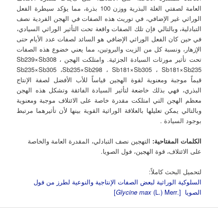
العامة لصفتي الغلة البذرية ووزن 100 بذرة، مما يؤكد سيطرة الفعل
الوراثي غير الإضافي، في توريث هذه الصفات في الهجن الفردية نصف
التبادلية، وبالتالي فإن تلك الصفات واقعة تحت التأثير الوراثي السيادي،
في حين كان الفعل الوراثي الإضافي هو السائد لصفات عدد الأيام حتى
الإزهار، ونسبة كل من الزيت والبروتين، مما يعني خضوع هذه الصفات
تحت تأثير مورثات السيادة الجزئية. وامتلكت الهجن Sb239×Sb308 ،
Sb235×Sb305 ،Sb235×Sb298 ، Sb181×Sb305 ، Sb181×Sb235
قيماً موجبة ومعنوية لقوة الهجين قياساً للأب الأفضل لصفة الإنتاج
البذري، فهي بذلك خاضعة لتأثير السيادة الفائقة وتشكل هذه الهجن
معظم الهجن التي امتلكت مقدرة خاصة على الائتلاف موجبة ومعنوية
وبالتالي يمكن تعليلها بالعلاقة الوراثية القوية بينها لأن تأثيرهما مرتبط
بوجود السيادة .
الكلمات المفتاحية:
التهجين نصف التبادلي، المقدرة العامة والخاصة
على الائتلاف، قوة الهجين، فول الصويا.
لتحميل البحث كاملاً:
السلوكية الوراثية لبعض الصفات الإنتاجية والنوعية لطرز من فول
الصويا [.
(L.) Merr]
Glycine max