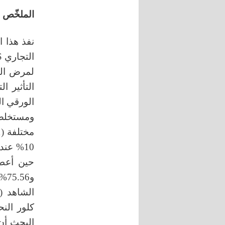
الملخّص
نفذ هذا 
التجاري VEG’LYS في البكتيريا
لمرض الت
التأثير 
الورقي ال
ومستخلص ال
و6
الشاهد (
البحث أن