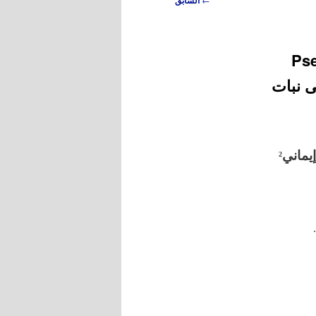
السابق
 Pseudomonas
 على نبات
ماني
2