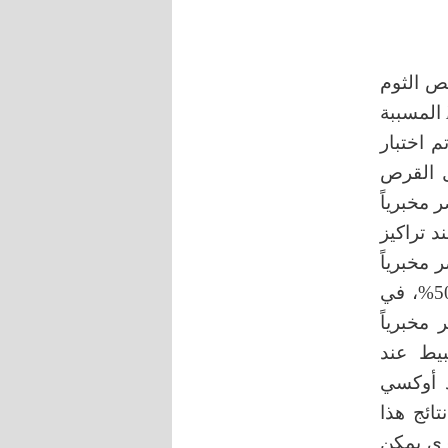
ص الثوم
المسببة
 اختبار
ل القرص
 مخبرياً
ند تراكيز
محضر مخبرياً
10% عند التركيز1% من المستخلص ولمستخلص الثوم التجاري50.77%، في
% للثوم المحضر مخبرياً
بيط عند
د أوكسي
 أظهرت نتائج هذا
ري يمكن