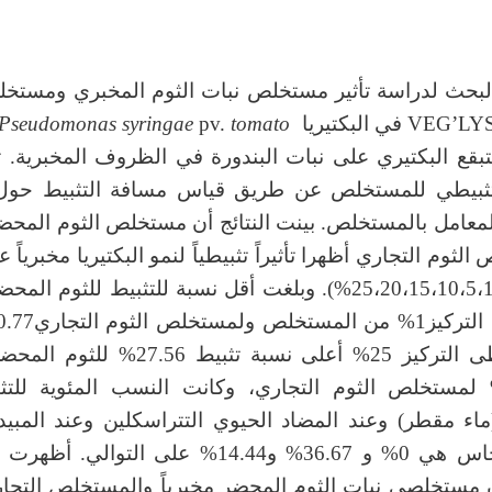
البحث لدراسة تأثير مستخلص نبات الثوم المخبري ومستخل
Pseudomonas
syringae
pv.
tomato
بقع البكتيري على نبات البندورة في الظروف المخبرية. تم
التثبيطي للمستخلص عن طريق قياس مسافة التثبيط حو
معامل بالمستخلص. بينت النتائج أن مستخلص الثوم المحضر
ثوم التجاري أظهرا تأثيراً تثبيطياً لنمو البكتيريا مخبرياً ع
مختلفة (25،20،15،10،5،1%). وبلغت أقل نسبة للتثبيط للثوم ال
حين أعطى التركيز 25% أعلى نسبة تثبيط 27.56
75.5% لمستخلص الثوم التجاري، وكانت النسب المئوية للتث
ماء مقطر) وعند المضاد الحيوي التتراسكلين وعند المبي
كلور النحاس هي 0% و 36.67% و14.44% على التوالي.
 مستخلصي نبات الثوم المحضر مخبرياً والمستخلص التجا