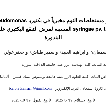
تأثير مستخلصات الثوم مخبرياً في بكتيريا
syringae pv. tomato المسببة لمرض التبقع البكتيري
البندورة
سمعان
و ابراهيم العبيد
و سمير طباش
و جعفر غولي إي
1
1
1*
النبات، كلية الهندسة الزراعية، جامعة اللاذقية، سورية.
 النبات، كلية العلوم الزراعية، جامعة يوستوس ليبيك غيسن – ألمانيا.
 كارول سمعان، البريد الإلكتروني:
carol95samaan@gmail.com
)
تاريخ الاستلام
: 19/ 5/ 2025
تاريخ القبول
: 19/ 10/ 2025