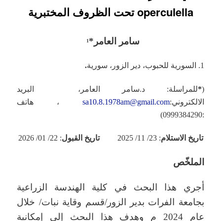
operculella تحت الظروف المختبرية
سامر العامر
*
1
1. السورية للحبوب، دير الزور، سورية
.
(
*
للمراسلة: د.سامر العامر، البريد
الالكتروني:
sa10.8.1978am@gmail.com
، هاتف
:0999384290)
تاريخ الاستلام
: 23/ 11/ 2025
تاريخ القبول
: 22/ 01/ 2026
الملخّص
أجري هذا البحث في كلية الهندسة الزراعية
بجامعة الفرات بدير الزور/قسم وقاية نبات/ خلال
عام 2024 م وهدف هذا البحث إلى إمكانية