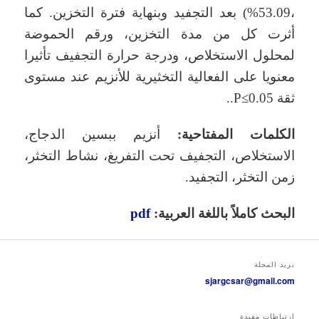
،53.09%) بعد التجفيد وبنهاية فترة التخزين. كما
أثرت كل من مدة التخزين، ورقم الحموضة
لمحلول الاستخلاص، ودرجة حرارة التجفيف تأثيرا
معنويا على الفعالية التخثيرية للأنزيم عند مستوى
ثقة P≤0.05..
الكلمات المفتاحية:
أنزيم ببسين الدجاج،
الاستخلاص، التجفيف تحت التفريغ، نشاط التخثر،
زمن التخثر، التجفيد.
البحث كاملاً باللغة العربية:
pdf
بريد المجلة
sjargcsar@gmail.com
ارتباطات مفيدة