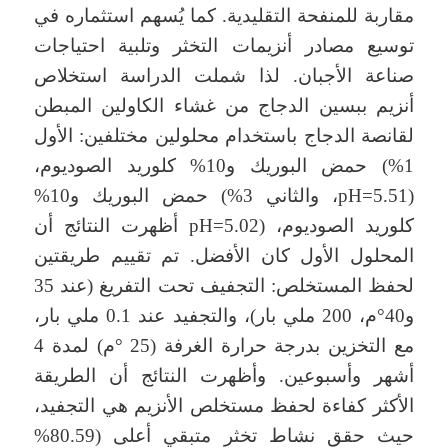
مقاربة للمنفحة التقليدية. كما يُسهم استثماره في
توسيع مصادر أنزيمات التخثر وتلبية احتياجات
صناعة الأجبان. لذا شملت الدراسة استخلاص
أنزيم ببسين الدجاج من غشاء الكاولين المبطن
لقانصة الدجاج باستخدام محلولين مختلفين: الأول
1%) حمض البوريك و10% كلوريد الصوديوم،
(pH=5.51، والثاني 3%) حمض البوريك و10%
كلوريد الصوديوم، (pH=5.02 أظهرت النتائج أن
المحلول الأول كان الأفضل. تم تقييم طريقتين
لحفظ المستخلص: التجفيف تحت التفريغ (عند 35
و40°م، 200 ملي بار)، والتجفيد عند 0.1 ملي بار،
مع التخزين بدرجة حرارة الغرفة (25 °م) لمدة 4
أشهر وأسبوعين. وأظهرت النتائج أن الطريقة
الأكثر كفاءة لحفظ مستخلص الأنزيم هي التجفيد،
حيث حقق نشاط تخثر متبقي أعلى (80.59%