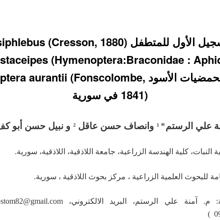
التسجيل الأول للمتطفل (0) Lysiphlebus
منّ الحمضيات الأسود era aurantii (Fonscolombe
1841) في سورية
ة علي الرستم
*
وانصاف حسن عاقل
و نبيل حسن أبو ك
2
1
النبات، كلية الهندسة الزراعية، جامعة اللاذقية، اللاذقية، سورية.
امة للبحوث العلمية الزراعية ، مركز بحوث اللاذقية ، سورية.
للمراسلة: م. آمنة علي الرستم، البريد الالكتروني، 
09