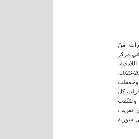
رات منّ
ي مركز
للاذقية،
اللاذقية، سورية، خلال فصل الربيع (آذار ونيسان) في الأعوام 2022-2023،
ة، وحُفظت
ُزلت كل
مكبرة، وصُنّفت
فرت الدراسة عن تعريف
في سورية