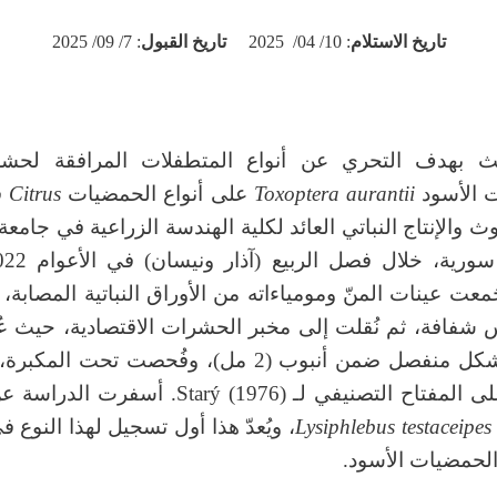
تاريخ الاستلام
: 10/ 04/ 2025
تاريخ القبول
: 7/ 09/ 2025
بحث بهدف التحري عن أنواع المتطفلات المرافقة لحش
 الأسود
Toxoptera aurantii
على أنواع الحمضيات
Citrus
ف
وث والإنتاج النباتي العائد لكلية الهندسة الزراعية في جامعة ا
20. جُمعت عينات المنّ ومومياءاته من الأوراق النباتية المصاب
 شفافة، ثم نُقلت إلى مخبر الحشرات الاقتصادية، حيث ع
حشرة بشكل منفصل ضمن أنبوب (2 مل)، وفُحصت تحت ال
اعتماداً على المفتاح التصنيفي لـ Starý (1976). أس
Lysiphlebus testaceipes
، ويُعدّ هذا أول تسجيل لهذا النوع 
الحمضيات الأسود.