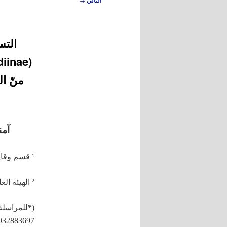
التالي
المقالات
آمن
قسم وقاية 
1
الهيئة الع
2
*
(
32883697 )