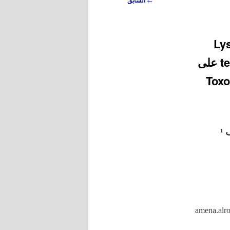
السابق
Cresson, 188
testaceipes (Hymenoptera:Braconidae : Aphidiinae) على
Toxopt,
ف
1
amena.alrostom82@gmail.com