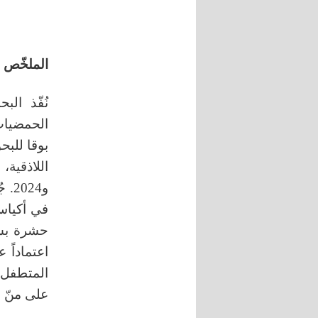
الملخّص
نُفّذ ال
الحمضيات
بوقا للبح
و24
في أكياس
المتطفل
على منّ 