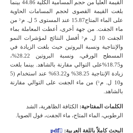
القيمة العليا من حجم المسامية الكلية 44.86 بينما
بلغت القيمة القصوى لحجم المسامات الحاوية
على الماء المتاح15.87 عند المستوى 5 ل. م
من
-2
ماء الجفت. من جهة أخرى، أعطت المعاملة بماء
الجفت 10 ل. م
أفضل النتائج لمؤشرات النمو
-2
والإنتاجية ونسبة البروتين حيث بلغت الزيادة في
المسطح الورقي، ونسبة البروتين 28.22%،
و18.75%على التوالي مقارنة بالشاهد. بينما بلغت
زيادة الإنتاجية 38.25% و63.22% عند استخدام (5
و10 ل. م
) من ماء الجفت على التوالي مقارنة
-2
بالشاهد.
الكلمات المفتاحية:
الكثافة الظاهرية، الشد
الرطوبي، الماء المتاح، ماء الجفت، فول الصويا.
البحث كاملاً باللغة العربية:
pdfِ