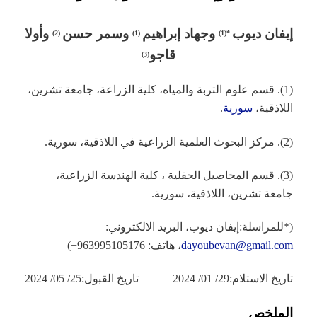
إيفان
ديوب
و
جهاد إبراهيم
وسمر حسن
وأولا
)
2
(
)
1
(
*(1)
قاجو
)
3
(
(1). قسم علوم التربة والمياه، كلية الزراعة، جامعة تشرين،
اللاذقية،
سورية
.
(2). مركز البحوث العلمية الزراعية في اللاذقية، سورية.
(3). قسم المحاصيل الحقلية ، كلية الهندسة الزراعية،
جامعة تشرين، اللاذقية، سورية.
(*للمراسلة:إيفان ديوب، البريد الالكتروني:
dayoubevan@gmail.com
، هاتف: 963995105176+)
تاريخ الاستلام:29/ 01/ 2024 تاريخ القبول:25/ 05/ 2024
الملخص