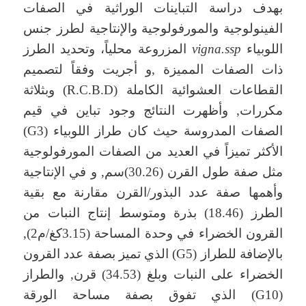
بهدف دراسة التباينات الوراثية في الصفات
الفينولوجية والمورفولوجية والإنتاجية لطرز جنس
اللوبياء
vigna.ssp
المزروعة محلياً، وتحديد الطرز
ذات الصفات المميزة ,و أجريت وفقاً لتصميم
القطاعات العشوائية الكاملة (R.C.B.D) وبثلاثة
مكررات, وأظهرت النتائج وجود تباين في قيم
الصفات المدروسة حيث كان طراز اللوبياء (G3)
الأكثر تميزاً في العديد من الصفات المورفولوجية
مثل صفة طول القرن (30.26)سم, و في الإنتاجية
وأهمها صفة عدد البذور/القرن مقارنة مع بقية
الطرز (18.46) بذرة ومتوسط إنتاج النبات من
القرون الخضراء في وحدة المساحة (3.15كغ/م2),
بالإضافة للطراز (G5) الذي تميز بصفة عدد القرون
الخضراء على النبات وبلغ (34.53) قرن, والطراز
(G10) الذي تفوق بصفة مساحة الورقة