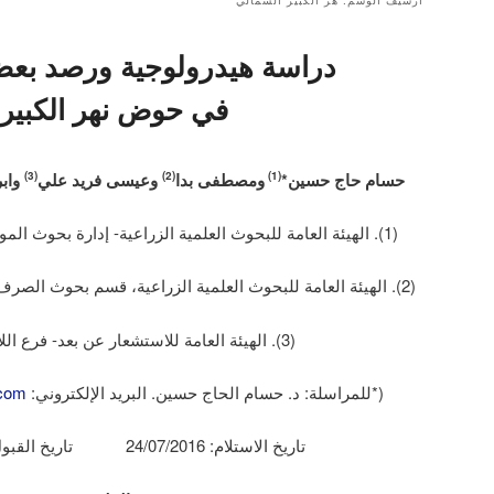
أرشيف الوسم:
هر الكبير الشمالي
دراسة هيدرولوجية ورصد بع
في حوض نهر الكبير
حسام حاج حسين*
ومصطفى بدا
وعيسى فريد علي
وابر
(3)
(2)
(1)
(1). الهيئة العامة للبحوث العلمية الزراعية- إدارة بحوث الموارد الطبيعية، دمشق، سورية.
(2). الهيئة العامة للبحوث العلمية الزراعية، قسم بحوث الصرف ونوعية المياه، دمشق، سورية.
(3). الهيئة العامة للاستشعار عن بعد- فرع اللاذقية، سورية.
(*للمراسلة: د. حسام الحاج حسين. البريد الإلكتروني:
com
تاريخ الاستلام: 24/07/2016 تاريخ القبول: 05/10/2016