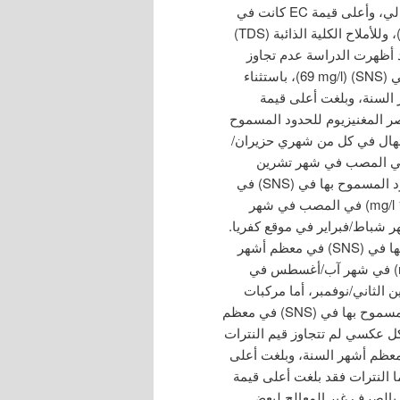
0.803 dS/m)، وللأملاح الكليّة الذائبة (386– 372 mg/l) على التوالي، وأعلى قيمة EC كانت في
شهر كانون الثاني/يناير، وبلغت على التوالي (1.33–1.745 dS/m)، وللأملاح الكلية الذائبة (TDS)
يوم فقد أظهرت الدراسة عدم تجاوز
القيم المتحصل عليها للعينات المدروسة الحدود المسموح بها في (SNS) (69 mg/l)، باستثناء
السنة، وبلغت أعلى قيمة
يز عنصر المغنيزيوم للحدود المسموح
ق الهال في كل من شهري حزيران/
 وبلغت أعلى قيمة له في المصب في شهر تشرين
الثاني/نوفمبر (69.31 mg/l)، بينما تجاوزت قيم البوتاسيوم الحدود المسموح بها في (SNS) في
جميع المواقع وفي كافة أشهر السنة، وبلغت أعلى قيمة له (19.3 mg/l) في المصب في شهر
ر بينما كانت أدنى قيمة له (2.3 mg/l) في شهر شباط/فبراير في موقع كفريا.
تجاوزت قيمة الكربون العضوي الكلي (TOC) الحدود المسموح بها في (SNS) في معظم أشهر
السنة وفي معظم المواقع حيث بلغت أعلى قيمة له (14.85 mg/l) في شهر آب/أغسطس في
كفريا في شهر تشرين الثاني/نوفمبر، أما مركبات
)) فتجاوزت قيم النتريت الحدود المسموح بها في (SNS) في معظم
 عكسي لم تتجاوز قيم النترات
لمراقبة وفي معظم أشهر السنة، وبلغت أعلى
يت في شباط/فبراير في وادي الشيخان (0.8 mg/l)، أما النترات فقد بلغت أعلى قيمة
ر ذلك بالصرف غير المعالج لبعض