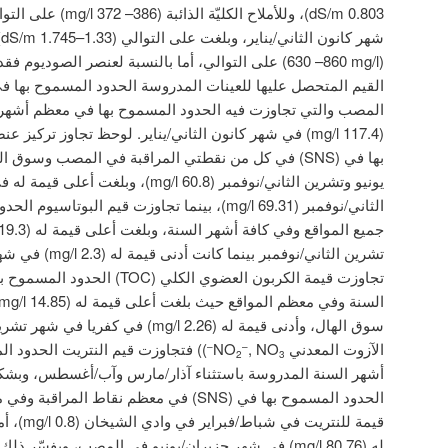
(630 –860 mg/l) على التوالي، أما بالنسبة لعنصر الصود
المصب والتي تجاوزت فيه الحدود المسموح بها في معظم أشهر 
(117.4 mg/l) في شهر كانون الثاني/يناير. لوحظ تجاوز ترك
بها في (SNS) في كل من نقطتي المراقبة في المصب وسو
يونيو وتشرين الثاني/نوفمبر (60.8 mg/l)،
تشرين الثاني/نوفمب
سوق الهال، وأدنى قيمة له (2.26 mg/l) في 
الآزوت المعدني NO
, NO
–
–
2
3
أشهر السنة المدروسة باستثناء آذار/مارس وآب/أغسطس، وبشكل
الحدود المسموح بها في (SNS) في معظم نقاط ا
قيمة للنتر
له (80.76 mg/l) في شهر حزيران/يونيو في المصب، ويفسّ