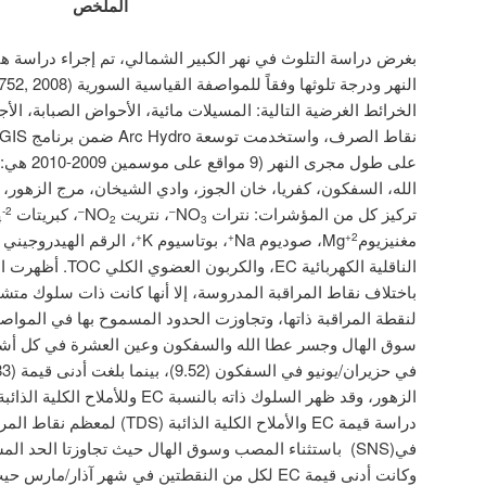
الملخص
بغرض دراسة التلوث في نهر الكبير الشمالي، تم إجراء دراسة هيد
الخرائط الغرضية التالية: المسيلات مائية، الأحواض الصبابة، الأج
على طول مجر
الله، السفكون، كفريا، خان الجوز، وادي الشيخان، مرج الزهور، 
تركيز كل من المؤشرات: نترات NO
، نتريت NO
، كبريتات SO
-2
–
–
4
2
3
مغنيزيومMg
، صوديوم Na
، بوتاسيوم K
+
+
+2
باختلاف نقاط المراقبة المدروسة، إلا أنها كانت ذات سلوك متشابه
سوق الهال وجسر عطا الله والسفكون وعين العشرة في كل أشهر
دراسة قيمة EC والأملاح الكلية الذائبة
في(SNS) باستثناء المصب وسوق الهال حيث تجاوزتا الحد 