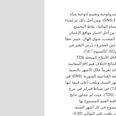
رولوجية وتقييم لنوعية مياه
النهر ودرجة تلوثها وفقاً للمواصفة القياسية السورية (SNS-2752, 2008)، ومن أجل ذلك تم إنشاء
سام المائية، نقاط التجميع،
نقاط الصرف، واستخدمت توسعة Arc Hydro ضمن برنامج GIS من أجل اختيار مواقع الإعتيان
ى النهر (9 مواقع على موسمين 2009-2010 هي: المصب، سوق الهال، جسر عطا
عين العشرة)، دُرس التغير في
، كالسيوم Ca
،
+2
، الرقم الهيدروجيني pH، الأملاح المنحلة TDS،
الناقلية الكهربائية EC، والكربون العضوي الكلي TOC. أظهرت النتائج اختلاف قيم pH المقاسة
 تقريباً خلال الأشهر بالنسبة
لنقطة المراقبة ذاتها، وتجاوزت الحدود المسموح بها في المواصفة القياسية السورية (SNS) في
 السنة، وبلغت أعلى قيمة لـها
في حزيران/يونيو في السفكون (9.52)، بينما بلغت أدنى قيمة (7.83) في شباط/فبراير في مرج
الزهور، وقد ظهر السلوك ذاته بالنسبة EC وللأملاح الكلية الذائبة (TDS)، حيث لم تتجاوز نتائج
 (TDS) لمعظم نقاط المراقبة القيم المسموح بها
المسموح في كل أشهر السنة،
وكانت أدنى قيمة EC لكل من النقطتين في شهر آذار/مارس حيث بلغت على التوالي (0.93–