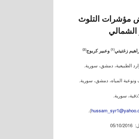
ض مؤشرات التلوث
 الشمالي
اهيم زغتيتي
وعبير كربوج
(2)
(1)
).
hussam_syr1@yahoo.