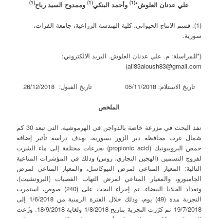
(1)
(1)
(1)
علي عدنان العلوش*
وأحمد البنكي
وممدوح السيد رباح
(1). قسم الانتاج الحيواني، كلية الهندسة الزراعية، جامعة الفرات،
سورية.
(*للمراسلة: م. علي عدنان العلوش. البريد الالكتروني:
ali83aloush83@gmail.com)
تاريخ الاستلام: 05/11/2018 تاريخ القبول: 26/12/2018
الملخص
نفذ البحث في مزرعة خاصة بالدواجن في الهرموشية، التي تبعد 30 كم
شمال غرب محافظة دير الزور بسورية، بهدف دراسة تأثير إضافة
حمض البروبيونيك (propionic acid) بجرعات مختلفة إلى ماء الشرب
لفروج التسمين (الهجين التجاري، روس) وذلك في المؤشرات المناعية
التالية: المعيار المناعي لمرض النيوكاسل، والمعيار المناعي لمرض
الجامبورو، والمعيار المناعي لمرض التهاب القصبات (البرونشيت)،
وتعداد الخلايا البيضاء. تم إجراء البحث على (240) صوص، استمرت
التجربة مدة (49) يوم، وذلك خلال الفترة الزمنية من 1/6/2018 إلى
19/7/2018 ثم كرّرت التجربة بتاريخ 1/8/2018 ولغاية 18/9/2018. وزّعت