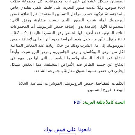
الصيصان بشكل عشوائي على أربع مجموعات، كل مجموعة ضمّت
(60) صوص، وقدّ غذيت طيور التجربة على خليط علفي تقليدي خاص
بالمدجنة، تمّ تركيبه حسب مراحل التسمين المعتمدة. تم إاضافة حمض
البربيونيك لماء شرب الطيور اللحم بنسب متفاوتة ووفق الآتي:
المجموعة الأولى (شاهد) بدون إضافة حمض البربيونيك أما المجموعات
الثلاثة المتبقية فقد أضيف لها الحمض وفق النسب التالية: (0.1 ــ 0.2 ــ
0.3) ملغ/ل. تبيّن من خلال هذه الدراسة وجود أثر إيجابي لإضافة حمض
البروبيونيك إلى ماء الشرب وذلك من خلال زيادة عدد المعايير المناعية
لكل من مرض النيوكاسل، ومرض الجامبورو، ومرض البرونشيت، وأيضاً
ارتفاع عدد الخلايا البيضاء ولاسيما البلعميات التي لها دور مهم في
الدفاع عن جسم الطائر ضد الأمراض المختلفة، مما انعكس بشكل
إيجابي في خفض نسبة النفوق مقارنةً بمجموعة الشاهد.
الكلمات المفتاحية:
حمض البروبيونيك، المؤشرات المناعية، الخلايا
البيضاء، فروج التسمين.
البحث كاملاً باللغة العربية:
PDF
تابعونا على فيس بوك