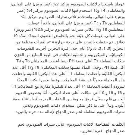
عوملتا باستخدام لاكتات الصوديوم بتركيز 2% (غمر ورش) على التوالي،
والمعاملتان T4 وT5 استخدم فيها لاكتات الصوديوم بتركيز 4% (غمر
ورش) على التوالي، واستخدم ثلاثي سترات الصوديوم بتركيز 1%
للمعاملتين T6 و T7 (غمر ورش) على التوالي، وأخيراً عوملت
المعاملتين T8 وT9 بثلاثي سترات الصوديوم بتركيز 2.5% (غمر ورش)
على التوالي. عوملت كل عيّنة لحم بالحامض العضوي المحدّد لمدّة 10
دقائق، ثم حفظت بالتبريد على درجة حرارة 4 ᵒم لفترات مختلفة من
التخزين (0، 1، 3، 5، و7) أيام. خلال فترة التخزين أجريت الفحوصات
الكيميائيّة، والميكروبية، والحسيّة للعيّنات. في اليوم السابع من الخزن
سجّلت المعاملة T1 أعلى قيمة PH بينما أعطت المعاملتان T6 و T9
أقل قيمة PH، وخلال المدّة نفسها سجّلت المعاملتان T9 وT7 أقل عدد
للبكتريا الكليّة، وأعطت المعاملة T1 أعلى عدد للبكتريا الكلية، واختلفت
هذه المعاملة معنويّاً عن بقية المعاملات. وفيما يخص البكتريا المحبّة
للبرودة أعطت المعاملة T4 أقل تعداد للبكتريا مقارنة مع المعاملات T1
و T6 و T8 و T9التي سجّلت أعلى تعداد للبكتريا. أمّا بخصوص التقييم
الحسي فلم يسجّل فروق معنوية بين الصّفات المدروسة باستثناء صفة
الّلون. وبناءً على ما ذكر يمكن استخدام لاكتات الصوديوم وثلاثي
سترات الصوديوم لمعاملة لحم صدر الدجاج لإطالة مدة خزنه بالتبريد.
الكلمات المفتاحية:
لاكتات الصوديوم، ثلاثي سترات الصوديوم، لحم
صدر الدجاج ، فترة التخزين.