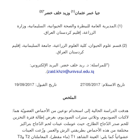
*(2)
(1)
جيا عمر عثمان
وزيد خلف خضر
(1).المديرية العامة للبيطرة والصحة الحيوانية، السليمانية، وزارة
الزراعة، إقليم كردستان العراق.
(2).قسم علوم الحيوان، كلية العلوم الزراعية، جامعة السليمانية، إقليم
كردستان العراق.
(*للمراسلة: د. ريد خلف خضر. البريد الإلكتروني:
).
zaid.khzir@univsul.edu.iq
تاريخ الاستلام: 27/05/2017 تاريخ القبول: 19/09/2017
الملخص
هدفت الدراسة الحالية إلى استخدام نوعين من الأحماض العضويّة هما:
لاكتات الصوديوم، وثلاثي سترات الصوديوم، بغرض إطالة فترة التخزين
للحم صدر الدّجاج الطازج، حيث عوملت عينات لحم الدّجاج بتراكيز
مختلفة من هذه الأحماض بطريقتي الرش والغمر. وزّعت العينات
عشوائياً كما يلي: العينة الشاهد T1 (ماء مقطر)، المعاملتان T2 وT3