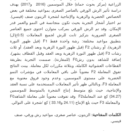
الزراعية (مركز بحوث حماة) خلال الموسمين (2016 و2017) بهدف
دراسة تأثير الرش الورقي بالعناصر الصغرى بمواعيد مختلفة في بعض
الخصائص الخضرية والزهرية والإنتاجية لشجرة الزيتون صنف (قيسي).
تم اختيار أشجار التجربة بحيث تكون متجانسة في النمو والعمر قدر
الإمكان. وقد تم الرش الورقي بمركب متوازن احتوى جميع العناصر
الصغرى الضرورية بتركيز ثابت للرش لجميع المعاملات (0.5غ/ل)
بتطبيق مواعيد مختلفة: رشة واحدة فقط F1 (قبل ظهور النورة
الزهرية)، أو رشتان F2 (قبل ظهور النورة الزهرية وبعد العقد)، أو ثلاث
رشات F3 (قبل ظهور النورة الزهرية وبعد العقد وقبل القطاف بشهر)،
إضافة للشاهد بدون رشF0 (للمقارنة). صممت التجربة بطريقة
القطاعات العشوائية الكاملة، وبثلاثة مكررات لكل معاملة. بينت النتائج
تفوق المعاملة F2 معنوياً على باقي المعاملات في مؤشرات النمو
الخضرية على مستوى الموسمين، وعدم وجود فروق معنوية مع
المعاملة F3، وبالتالي ظهر تأثير المعاملات المستخدمة على نسبة العقد
والإنتاجية، حيث بلغ متوسط إنتاج الشجرة بالمتوسط للموسمين
(34.27) كغ عند المعاملةF2 وقد تفوقت معنوياً على معاملة الشاهدF0
والمعاملة F3 حيث بلغ الإنتاج (24.11 و33.16 ) كغ /شجرة على التوالي.
الكلمات المفتاحية:
الزيتون، عناصر صغرى، مواعيد رش ورقي، صنف
قيسي.