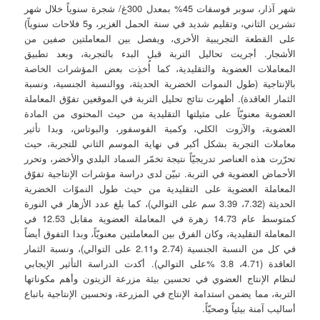
شهر آذار، سوبر فوسفات 45% بمعدل 300غ/ شجرة سنوياً خلال شهر
تشرين الثاني، وتقليم شديد في سنة الحمل الغزير، و5 فلاحات سنوياً)
على القطعة التجريبية الأخرى، ويفصل بين المعاملتين صفين من
الأشجار. أجريت تحاليل التربة قبل البدء بالتجربة، وبعد تطبيق
المعاملات العضوية والتقليدية، كما أُخذِت بعض المؤشرات الخاصة
بالإنتاجية (طول النموات الخضرية الحديثة، ووالنسبة الجنسية، ونسبة
الثمار العاقدة). أظهرت نتائج تحليل التربة في الموقعين تفوّق المعاملة
العضوية معنويّاً على مثيلتها التقليدية من حيث المحتوى من المادة
العضوية، والآزوت الكلي، وكمية الفوسفور، والبوتاس، وبدا تأثير
معاملات التجربة بشكل أكبر في نهاية الموسم الثاني للتجربة، حيث
تحرّرت هذه العناصر تدريجيّاً نتيجة تخمّر السماد البلدي والأخضر، وتحرر
الأحماض العضوية في التربة. تبيّن لدى دراسة مؤشرات الإنتاجية تفوّق
المعاملة العضوية على التقليدية من حيث طول النموّات الخضرية
الحديثة (7.32، 3.39 سم على التوالي)، كما بلغ عدد الأزهار في النورة
كمتوسط عام 14.73 زهرة في المعاملة العضوية مقابل 12.53 في
المعاملة التقليدية، وكان الفرق بين المعاملتين معنويّاً، وبدا التفوق أيضاً
في كل من النسبة الجنسية (2.74 و2.11 على التوالي)، ونسبة الثمار
العاقدة (4.71، 3.8 %على التوالي). أكدت الدراسة التأثير الإيجابي
لنظام الإنتاج العضوي في تحسين بيئة مزرعة الزيتون وأهم مكوناتها
التربة، مما يضمن استدامة الإنتاج في المزرعة، وتحسين الإنتاجية باتباع
أساليب آمنة بيئياً وصحيّاً.