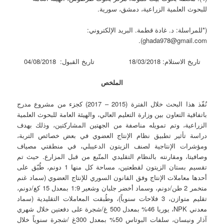
للبحوث العلمية الزراعية، دمشق، سورية.
(*للمراسلة: د. غادة قطمة. البريد الإلكتروني:
ghada978@gmail.com).
تاريخ الاستلام: 18/03/2018 تاريخ القبول: 04/08/2018
الملخص
نُفّذ هذا البحث خلال الفترة (2015 – 2017) كجزء من مشروع مدرج
باتفاقية التعاون بين وزارة التعليم العالي، والهيئة العامة للبحوث العلمية
الزراعية، وتم تمويله مناصفة من الجهتين المشاركتين، وذلك بهدف
دراسة تأثير تطبيق نظام الإنتاج العضوي في بعض خصائص التربة،
ومؤشرات الإنتاجية لصنف الزيتون الدعيبلي، في منطقتي مصياف
وصافيتا، ومقارنته بالنظام التقليدي المتّبع من قبل المزارع. حيث تم
تقسيم بستان الزيتون لقطعتين، مساحة كل منها 1 دونم، طُبّق على
أحدها معاملات الإنتاج وفق القانون السوري للإنتاج العضوي (سماد غنم
متخمر 2 طن/دونم، وسماد أخضر جلبان وشعير 1:9 بمعدل 15 كغ/دونم،
تقليم متوازن، 3 فلاحات سنوياً)، وطُبقت المعاملات التقليدية (سماد
معدني NPK، يوريا 46% بمعدل 500 غ/شجرة على دفعتين خلال شهري
آذار ونيسان، سلفات البوتاس 50% بمعدل 300غ /شجرة سنوياً خلال