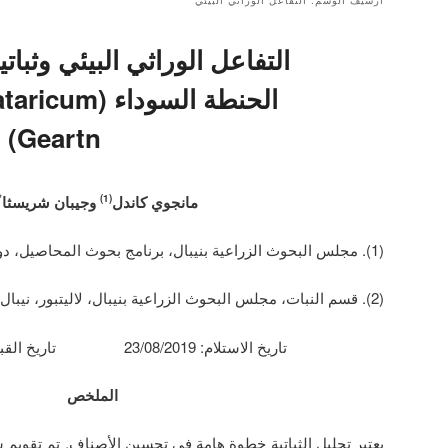
أرشيف الوسم:
التفاعل الوراثي البيئي
التفاعل الوراثي البيئي وثباتي
الحنطة السودا
Geartn)
مانجوي كاندل
وجيبان شريسثا
2)
(1)
(1). مجلس البحوث الزراعية بنيبال، برنامج بحوث المحاصيل، دولاكا، نيبال.
(2). قسم النبات، مجلس البحوث الزراعية بنيبال، لاليتبور، نيبال.
تاريخ الاستلام: 23/08/2019 تاريخ القبول: 05/09/2019
الملخص
يعتبر تحليل الثباتية خطوة هامة في تحسين الأصناف. تم تقويم