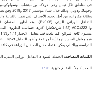
في مناطق تلال نيبال وهي: دولاكا، وراميتشاب، وسولوكومبو
وجوملا، ودوتي، وذل
وبثلاثة مكررات، من أجل تحديد الأصناف التي تتميز بالثباتية والغ
وACC#222-1 (1.52 طن/هكتار) أكثرها حساسية للظروف 
م
الدراسة، وبالتالي يمكن اعتماد هذان الصنفان للزراعة في كافة ا
الكلمات المفتاحية:
الحنطة السوداء، التفاعل الوراثي البيئي، الثبا
البحث كاملاً باللغة الإنكليزية:
PDF