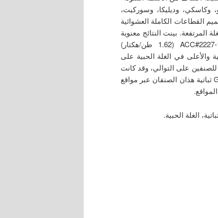
، وكاسكي، وديليكا، وسوركيت،
ك خلال شتاء موسمي 2017 و2018 وفق تصميم القطاعات الكاملة العشوائية
لة المرتفعة. بينت النتائج معنوية
التفاعل الوراثي البيئي (P≤0.05)، وقد أظهر الصنفان ACC#2227-1 (1.62 طن/هكتار)
البيئية والأعلى في الغلة الحبية على
ستوى كافة المواقع، كما بلغت قيم معامل الانحدار 1.41 و1.33 للصنفين على التوالي، وقد كانت
قيم معامل التحديد لهما أيضاً مرتفعة. وأظهر التحليل GGE biplot ثباتية هذان الصنفان عبر مواقع
لمواقع.
تية، الغلة الحبية.