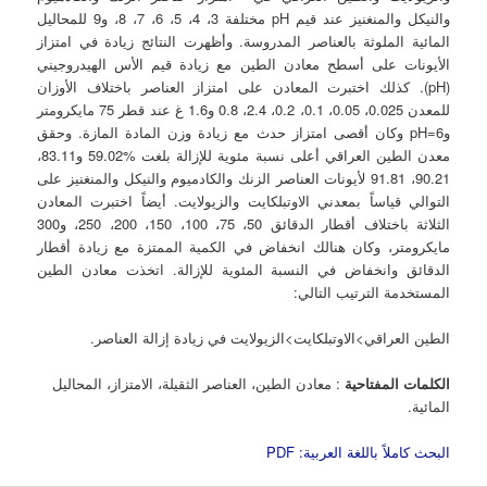
والنيكل والمنغنيز عند قيم pH مختلفة 3، 4، 5، 6، 7، 8، و9 للمحاليل
المائية الملوثة بالعناصر المدروسة. وأظهرت النتائج زيادة في امتزاز
الأيونات‏‏ على أسطح معادن الطين مع زيادة قيم الأس الهيدروجيني
(pH). كذلك اختبرت المعادن على امتزاز العناصر باختلاف الأوزان‏‏
للمعدن 0.025، 0.05، 0.1، 0.2، 2.4، 0.8 و1.6 غ عند قطر 75 مايكرومتر
وpH=6 وكان أقصى امتزاز حدث مع زيادة وزن المادة المازة. وحقق
معدن الطين العراقي أعلى نسبة مئوية للإزالة‏ بلغت %59.02 و83.11،
90.21، 91.81 لأيونات‏ العناصر الزنك والكادميوم والنيكل والمنغنيز على
التوالي قياساً بمعدني الاوتبلكايت والزيولايت. أيضاً اختبرت المعادن
الثلاثة باختلاف أقطار الدقائق 50، 75، 100، 150، 200، 250، و300
مايكرومتر، وكان هنالك انخفاض في الكمية الممتزة مع زيادة أقطار
الدقائق وانخفاض في النسبة المئوية للإزالة‏. اتخذت معادن الطين
المستخدمة الترتيب التالي:
الطين العراقي>الاوتبلكايت>الزيولايت في زيادة إزالة‏ العناصر.
الكلمات المفتاحية
: معادن الطين، العناصر الثقيلة، الامتزاز، المحاليل
المائية.
البحث كاملاً باللغة العربية: PDF