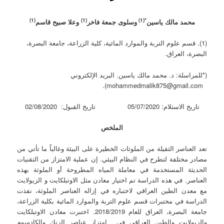
(1)
(1)
*(1)
محمد مالك ياسين
وسلوى جمعة فاخر
وعلا صبيح قاسم
(1). قسم علوم التربة والموارد المائية، كلية الزراعة، جامعة البصرة،
البصرة، العراق.
(*للمراسلة: د. محمد مالك ياسين. البريد الإلكتروني
mohammedmalik875@gmail.com).
تاريخ الاستلام: 05/07/2020 تاريخ القبول: 02/08/2020
الملخص
تعد العناصر الثقيلة من الملوثات الخطيرة على البيئة وغالباً ما تأتي من
مصادر مختلفة لتطرح في النظام البيئي. إن عملية الامتزاز من التقنيات
الحديثة المستخدمة في معاملة المياه المطروحة أو الملوثة بهذه
العناصر. في هذه الدراسة تم اختيار معادن مثل الاوتبلكايت و الزيولايت
مع معدن الطين العراقي لاختباره في إزاله العناصر الملوثة، نفذت
الدراسة في مختبرات قسم علوم التربة والموارد المائية بكلية الزراعة،
جامعة البصرة، العراق للعام 2018/2019. اختبرت معادن الاوتبلكايت
والزيولايت والطين العراقي في امتزاز عناصر الزنك والكادميوم