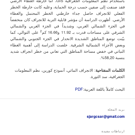
باستخدام نظم المعلومات الجغرافية GIS، أما خارطة الغطاء الأرضي
فقد صنفت إلى صفين حسب درجة الحماية، وعليه كانت خارطة الخطر
الفعلي للانجراف حاصل جداء خارطتي الخطر المحتمل والغطاء
الأرضي. أظهرت الدراسة أن مؤشر قابلية التربة للانجراف كان منخفضاً
في الجزء الشمالي الغربي، وشديداً في الجزء الغربي والشمالي
2
الشرقي على مساحات قدرت بـ 11.92 و16.66 كم
على التوالي، كما
بيّنت توضع المناطق الشديدة الانحدار في الجزء الجنوبي والشمالي
وبعض الأجزاء الشمالية الشرقية. خلصت الدراسة إلى أهمية الغطاء
النباتي في خفض مساحة المناطق التي تعاني من خطر انجراف شديد
بنسبة 58,20%.
الكلمات المفتاحية
: الانجراف المائي، أنموذج كورين، نظم المعلومات
الجغرافية، سد الثورة.
البحث كاملاً باللغة العربية:
PDF
بريد المجلة
sjargcsar@gmail.com
ارتباطات مفيدة