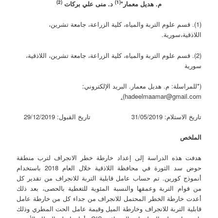
(2)
(1)
م. هديل معمار
*
د. منى علي بركات
(1). قسم علوم التربة والمياه، كلية الزراعة، جامعة تشرين،
اللاذقية،سورية.
(2). قسم علوم التربة والمياه، كلية الزراعة، جامعة تشرين، اللاذقية،
سورية
(*للمراسلة: م. هديل معمار. البريد الإلكتروني:
).
hadeelmaamar@gmail.com
تاريخ الاستلام: 31/05/2019 تاريخ القبول: 29/12/2019
الملخص
هدفت هذه الدراسة إلى إعداد خارطة خطر الانجراف لترب منطقة
حوض سد الثورة في محافظة اللاذقية خلال العام 2018 باستخدام
أنموذج كورين. تم حساب عامل قابلية التربة للانجراف من تقدير كل
من قوام التربة وعمقها والنسبة المئوية للتغطية بالحصى، بعد ذلك
أعدت خارطة الخطر المحتمل للانجراف من جداء كل من خارطة عامل
قابلية التربة للانجراف وخارطة الميل وقيمة عامل الحت المطري وذلك