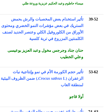
ميساء حاطوم وعبد الحكيم عزيزية وروعة طلي
39-52
تأثير استخدام بعض المخصبات والرش بحمض
الستريك في بعض مؤشرات النمو الخضري ومحتوى
الأوراق من الكلوروفيل الكلي وعنصر الحديد لصنف
الكلمنتين المزروع في تربة كلسية
حنان جناد وجرجس مخول وعبد العزيز بوعيسى
وعلي الخطيب
53-62
تأثير حجم الكورمة الأم في نمو وإنتاجية نبات
الزعفران (
Crocus sativus
L.) ضمن الظروف البيئية
لمنطقة الغاب
أولا قاجو
63
–
74
تأثير طرائق تخزين حبوب طلع الزفير واليوسفي