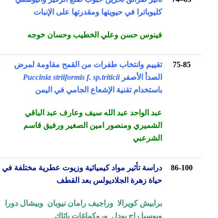
كليوباترا في حيويتها ومقدرتها على الإنبات
فينوس حسن وعلي الخطيب وحسان خوجه
75-85
تقييم وانتخاب طفرات من القمح مقاومة لمرض
الصدأ الأصفر
Puccinia striiformis f. sp.triticii
باستخدام تقنية الإشعاع الجامي في اليمن
عبد الواحد عبد الله سيف وعارف عبد الباقي
الشميري ومنصور امين الصغير ورفيق قاسم
الشرعبي
86-100
دراسة تأثير مواد كيميائية وزيوت عطرية مختلفة في
حياة زهرة الجلاديولس بعد القطف
برابيش كويرالا وراجيف رامان نيوبان وبيشال دورا
وبوسبا راج بودل وروكماغات باثاك