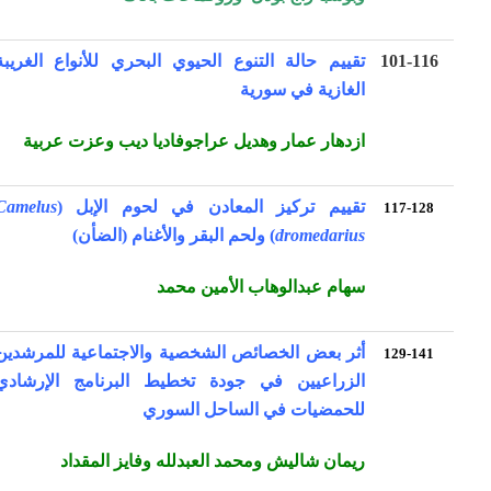
101-116
تقييم حالة التنوع الحيوي البحري للأنواع الغريبة
الغازية في سورية
ازدهار عمار وهديل عراجوفاديا ديب وعزت عربية
تقييم تركيز المعادن في لحوم الإبل (
Camelus
117-128
dromedarius
) ولحم البقر والأغنام (الضأن)
سهام عبدالوهاب الأمين محمد
أثر بعض الخصائص الشخصية والاجتماعية للمرشدين
129-141
الزراعيين في جودة تخطيط البرنامج الإرشادي
للحمضيات في الساحل السوري
ريمان شاليش ومحمد العبدلله وفايز المقداد