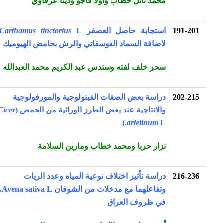
محمد نائل خطاب وأولا قاجو ودينا عرقاوي
191-201
استجابة حاصل العصفر
Carthamus tinctorius
L.
لاضافة السماد الفوسفاتي والرش بحامض الهيوميك
سحر خلف لفته وسندس عبد الكريم محمد العبدالله
202-215
دراسة بعض الصفات الفينولوجية والمورفولوجية
والانتاجية عند بعض الطرز الوراثية من الحمص (
Cicer
arietinum
L.)
نزار حربا ومحمد خطاب ومارين السلامة
216-236
دراسة تأثير اختلاف نوعية المياه وعدد الريات
وتفاعلهما مع مدخلات من الشوفان Avena sativa L.
في ظروف العراق