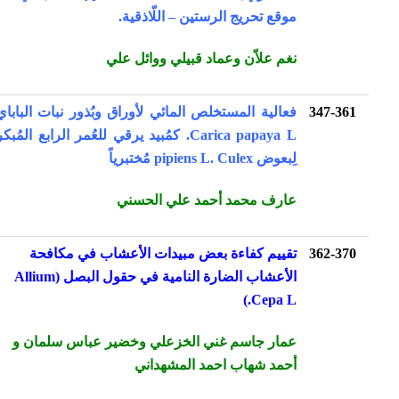
موقع تحريج الرستين – اللّاذقية.
نغم علاّن وعماد قبيلي ووائل علي
347-361
فعالية المستخلص المائي لأوراق وبُذور نبات الباباي
Carica papaya L. كمُبيد يرقي للعُمر الرابع المُبكر
لِبعوض pipiens L. Culex مُختبرياً
عارف محمد أحمد علي الحسني
362-370
تقييم كفاءة بعض مبيدات الأعشاب في مكافحة
الأعشاب الضارة النامية في حقول البصل (Allium
Cepa L.)
عمار جاسم غني الخزعلي وخضير عباس سلمان و
أحمد شهاب احمد المشهداني