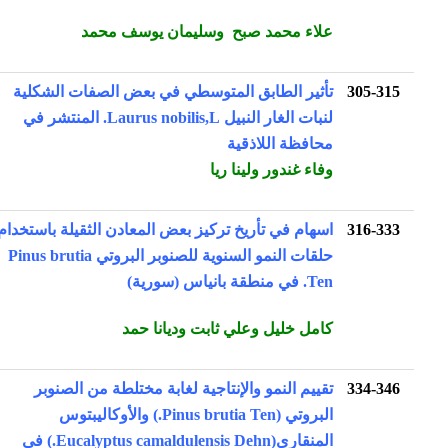
علاء محمد صبح وسليمان يوسف محمد
305-315
تأثير الطابق المتوسطي في بعض الصفات الشكلية
لنبات الغار النبيل Laurus nobilis,L. المنتشر في
محافظة اللاذقية
وفاء غندور ولينا ريا
316-333
اسهام في تأريخ تركيز بعض المعادن الثقيلة باستخدام
حلقات النمو السنوية للصنوبر البروتي Pinus brutia
Ten. في منطقة بانياس (سورية)
كامل خليل وعلي ثابت وديانا حمد
334-346
تقييم النمو والإنتاجية لغابة مختلطة من الصنوبر
البروتي (Pinus brutia Ten.) والأوكاليبتوس
المنقاري(Eucalyptus camaldulensis Dehn.) في