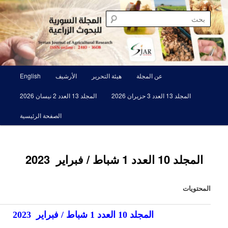
خطي
مجلة علمية محكمة تصدرها الهيئة العامة للبحوث العلمية الزراعية
لى
بحث
لمحتوى
لأساسي
المجلة السورية للبحوث الزراعية SJAR
لقائمة
عن المجلة
هيئة التحرير
الأرشيف
English
لرئيسية
المجلد 13 العدد 3 حزيران 2026
المجلد 13 العدد 2 نيسان 2026
الصفحة الرئيسية
المجلد 10 العدد 1 شباط / فبراير 2023
المحتويات
المجلد 10
العدد
1
شباط / فبراير
2023