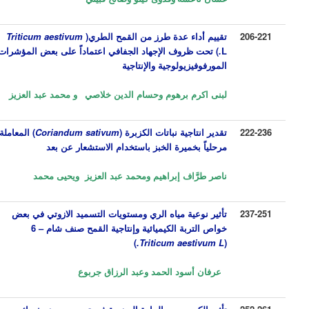
206-221
تقييم أداء عدة طرز من القمح الطري
(
Triticum aestivum
L
.
)
تحت ظروف الإجهاد الجفافي اعتماداً على بعض المؤشرات
المورفوفيزيولوجية والإنتاجية
لبنى اكرم برهوم وحسام الدين خلاصي
و محمد عبد العزيز
222-236
تقدير انتاجية نباتات الكزبرة (
Coriandum sativum
) المعاملة
مرحلياً بخميرة الخبز باستخدام الاستشعار عن بعد
ناصر طرَّاف إبراهيم ومحمد عبد العزيز ويحيى محمد
237-251
تأثير نوعية مياه الري ومستويات التسميد الازوتي في بعض
خواص التربة الكيميائية وإنتاجية القمح صنف شام – 6
)
Triticum aestivum L.
(
عرفان أسود الحمد وعبد الرزاق جربوع