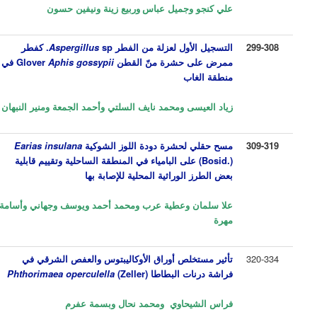
علي كنجو وجميل عباس
وربيع زينة ونيفين حسون
299-308
التسجيل الأول لعزلة من الفطر
sp.
Aspergillus
كفطر
ممرض على حشرة منّ القطن
Aphis gossypii
Glover
في
منطقة الغاب
زياد العيسى
و
محمد نايف السلتي
وأحمد الجمعة
ومنير النبهان
309-319
مسح حقلي لحشرة دودة اللوز الشوكية
Earias insulana
(Bosid.)
على البامياء في المنطقة الساحلية وتقييم قابلية
بعض الطرز الوراثية المحلية للإصابة بها
علا سلمان وعطية عرب ومحمد أحمد ويوسف وجهاني وأسامة
مهرة
320-334
تأثير مستخلص أوراق الأوكاليبتوس والعفص الشرقي
في
فراشة درنات
البطاطا
(Zeller)
Phthorimaea operculella
فراس الشيحاوي
ومحمد نحال
وبسمة عفرم