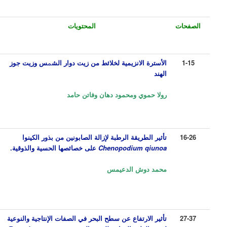
الصفحات
المحتويات
1-15
الأسترة الانزيمية لخلائط من زيت دوار الش
م
س وزيت جوز
الهند
رولا حموي ومحمود دهان وفاتن حامد
16-26
تأثير الطريقة الرطبة لإزالة الصابونين من بذور الكينوا
Chenopodium qiunoa
على خصائصها الحسية والذوقية.
محمد
دوش الدعيمس
27-37
تأثير الارتفاع عن سطح البحر في الصفات الإنتاجية والنوعية