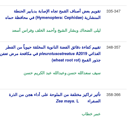
335-347
تقويم بعض أصناف القمح تجاه الإصابة بدبابير الحنطة
المنشارية
(Hymenoptera: Cephidae)
في محافظة حماه
ليلى الضحاك وبشار الشيخ وأحمد الخلف وفراس أسعد
348-357
تقييم كفاءة دقائق الفضة النانوية المخلقة حيوياً من الفطر
الغذائي
A2019
ostreatus
pleurotus
في مكافحة مرض تعفن
جذور القمح (
wheat root rot
)
سيف سعدالله حسن
وعبدالله عبد الكريم حسن
358-366
تأثير تراكيز مختلفة من الملوحة على أداء هجن من الذرة
الصفراء
L
Zea mays.
عمر خطاب