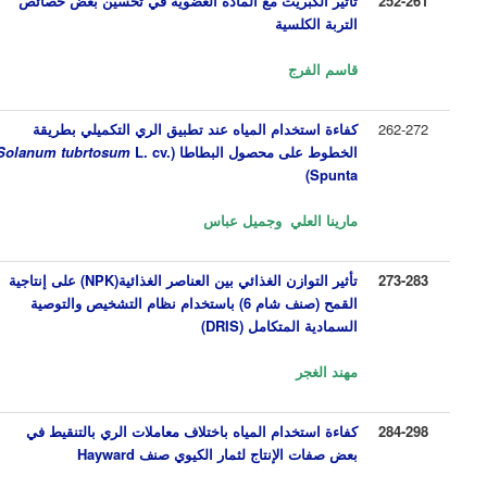
252-261
تأثير
الكبريت مع المادة العضوية في تحسين بعض خصائص
التربة الكلسية
قاسم الفرج
262-272
كفاءة استخدام المياه عند تطبيق الري التكميلي بطريقة
الخطوط على محصول البطاطا
(
L. cv.
tubrtosum
Solanum
)
Spunta
مارينا العلي وجميل عباس
273-283
تأثير التوازن الغذائي بين العناصر الغذائية(
NPK
) على إنتاجية
القمح (صنف شام 6) باستخدام نظام التشخيص والتوصية
السمادية المتكامل (
DRIS
)
مهند الغجر
284-298
كفاءة استخدام المياه باختلاف معاملات الري بالتنقيط في
بعض صفات الإنتاج لثمار الكيوي
صنف
Hayward