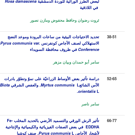
لبعض الطرز الوراثية للوردة الدمشقية
Rosa damascena
في اللاذقية
ثروت رضوان
و
حافظ محفوض ومازن نصور
38-51
تحديد الاحتياجات البيئية من ساعات البرودة وموعد النضج
الاستهلاكي لصنف الأجاص كونفرنس
Pyrus communis var.
Conference
في ظروف محافظة السويداء
سامر أبو حمدان
وبيان مزهر
52-65
دراسة تأثير بعض الأوساط الزراعيّة على نموّ وتطوّر بادرات
الآس الشائع
L.
communis
Myrtus
والعفص الشرقي
Biota
orientalis
L.
سامر ناصر
66-77
تأثير الرش الورقي والتسميد الأرضي بالحديد المخلب
Fe-
EDDHA
في بعض الصفات الفيزيائية والكيميائية والإنتاجية
لأشجار الأجاص
L.
Pyrus communis
صنف كوشيا