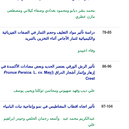
محمد بشر دبابو ومحمود بغدادي وصفاء كيلاني ومصطفى
مازن عطري
78-85
دراسة تأثير مواد التغليف وحجم الثمار في الصفات الفيزيائية
والكيميائية لثمار الأجاص أثناء التخزين بالتبريد
وفاء اعبيدو
86-96
تأثير الرش الورقي بعنصر الحديد وبعض مضادات الأكسدة في
إزهار وإثمار أشجار الدراق (
(Prunus Persica.
L. cv. May
Crest
علي ديب
وفهد صهيوني
ومحاسن توكلنا
ويحيى يوسف
97-104
تأثير اتجاه اقطاب المغناطيس في نمو وإنتاجية نبات البامياء
عبدالكريم محمد عبد وأسعد رحمان الحلفي وحيدر ابراهيم
علي