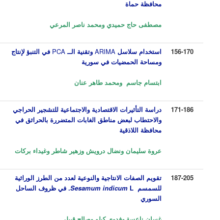
محافظة حماة
مصطفى حاج حميدي ومحمد ناصر المرعي
156-170
استخدام سلاسل
ARIMA
وتقنية الــ
PCA
في التنبؤ لإنتاج
ومساحة الحمضيات في سورية
ابتسام جاسم
ومحمد طاهر عنان
171-186
دراسة التأثيرات الاقتصادية والاجتماعية للتشجير الحراجي
والاحتطاب لبعض مناطق الغابات المتضررة بالحرائق في
محافظة اللاذقية
عروة سليمان ونضال درويش وزهير شاطر وغيداء بركات
187-205
تقويم الصفات الانتاجية والنوعية لعدد من الطرز الوراثية
للسمسم
L.
Sesamum indicum
في ظروف الساحل
السوري
غسان ناعسة
وفدوى كيلو وصالح قبيلي