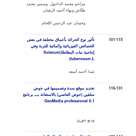
مزاحم محمد الداحول وسمير محمد
طبّاش وبهاء أحمد الرهبان
وغسان عبد الرحمن اللحام
101-115
تأثير نوع الحراثة بأعماق مختلفة في بعض
الخصائص الفيزيائية والمائية للتربة وفي
إنتاجية نبات البطاطا(
Solanum
)
tuberosum.L
شذا أحمد أسعد
116-131
تحديد موقع سدة وتصميمها في حوض
سلقين (حوض العاصي) بالاستعانة بـــ برنامج
GeoMedia professional 6.1
وديع خوري