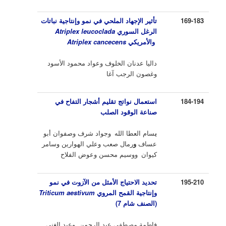
169-183
تأثير الإجهاد الملحي في ن
مو و
إنتاجية نباتات
الرغل السوري
Atriplex leucoclada
والأمريكي
Atriplex cancecens
داليا عدنان الخلوف وعواد محمود الأسود
وغصون الرجب آغا
184-194
استعمال نواتج تقليم أشجار التفاح في
صناعة الوقود الصلب
ب
سام العطا الله
وجواد شرف
وصفوان أبو
عساف
و
رمال صعب
وعلي الهوارين
وسامر
كيوان
ووسيم محسن وعوض الفلاح
195-210
تحديد الاحتياج الأمثل من الآزوت في نمو
وإنتاجية القمح المروي
Triticum aestivum
(الصنف شام 7)
فاطمة مصطفى عبد الرحمن وعبد الغني