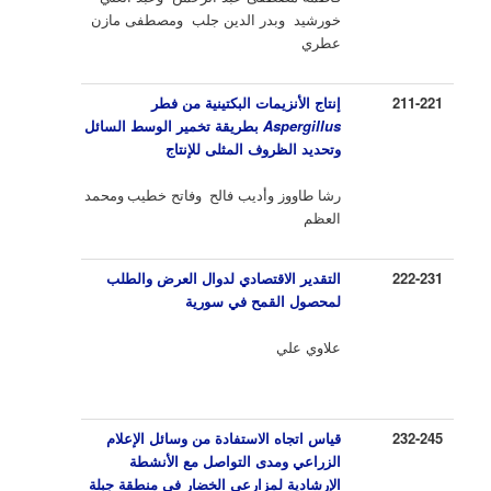
خورشيد وبدر الدين جلب ومصطفى مازن
عطري
211-221
إنتاج الأنزيمات البكتينية من فطر
Aspergillus
بطريقة تخمير الوسط السائل
وتحديد الظروف المثلى للإنتاج
رشا طاووز وأديب فالح
وفاتح خطيب
ومحمد
العظم
222-231
التقدير الاقتصادي لدوال العرض والطلب
لمحصول القمح في سورية
علاوي علي
232-245
قياس اتجاه الاستفادة من وسائل الإعلام
الزراعي ومدى التواصل مع الأنشطة
الإرشادية لمزارعي الخضار في منطقة جبلة