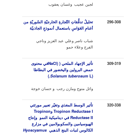
لجين عجيب
وغسان يعقوب
296-308
تحليلُ تدفُّقاتِ التّجارةِ الخارجيّةِ السّوريّةِ من
أغنامِ العَوَاسِ باستعمال أنموذجِ الجاذبيّة
شباب ناصر وعلي عبد العزيز وناجي
الفرج وعلاء حمو
309-319
تأثير الإجهاد الملحي (
(
NaCl
في
محتوى
حمض البرولين واليخضور
في
البطاطا
)
Solanum tuberosum
L.
(
وائل متوج ومازن رجب
و حسان خوجة
320-338
تأثير الوسط المغذي وتغيّر تعبير مورثتي
Tropinon Reductase I
و
Tropinon
Reductase II
في ديناميكية النمو وإنتاج
الهيوسيامين والسكوبولامين في مزارع
الكالوس لنبات البنج الذهبي
Hyoscyamus