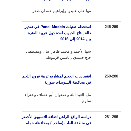
مها علي عبيدو وإبراهيم حمدان صقر
246-259
استخدام تقنيات
Panel Models
في تقدير
دالة إنتاج
الحبوب
لعدة دول عربية للفترة
بين 2014 إلى 2016
سها الأحمد و محمد طاهر عنان ومصطفى
حاج حميدي
ياسين قرموطة
و
260-280
اقتصاديات الحجم لمشاريع تربية فروج اللحم
في محافظة السويداء، سورية
مايا العبد الله و صفوان أبو عساف وعفراء
سلوم
281-295
دراسة الواقع الراهن لثقافة التسويق الأخضر
في منطقة الغاب (سلحب) بمحافظة حماه