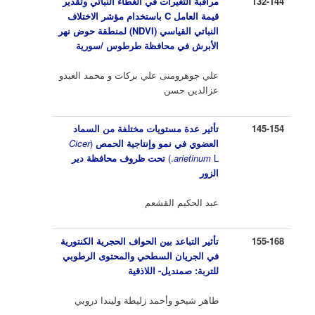
132-144
مراقبة التغيرات في الغطاء النباتي وتقدير
قيمة العامل
C
باستخدام مؤشر
الاختلاف
النباتي القياسي (
NDVI
) لمنطقة حوض نهر
الأبرش في محافظة طرطوس /سورية
علي جوهرومنى علي بركات و محمد العبدو
عزالدين حسن
145-154
تأثير عدة مستويات مختلفة من السماد
العضوي في نمو وإنتاجية الحمص
(
Cicer
L.)
arietinum
تحت ظروف محافظة دير
الزور
عبد الحكيم القشعم
155-168
تأثير التباعد بين الحواف الحجرية الكنتورية
في الجريان السطحي
والمحتوى الرطوبي
للتربة
:
صمنديل- اللاذقية
طاهر شيخو وأحمد زليطة وليندا دروبي