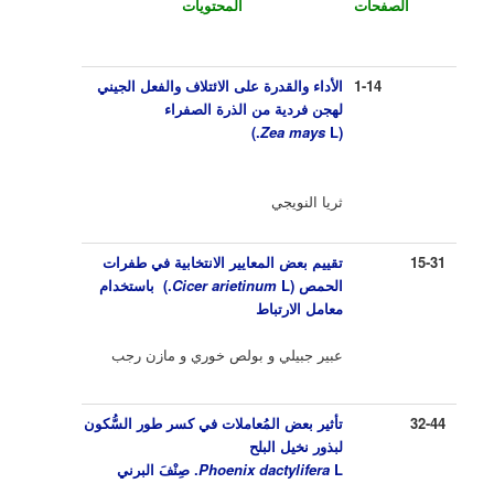
الصفحات
المحتويات
1-14
الأداء والقدرة على الائتلاف والفعل الجيني
لهجن فردية من الذرة الصفراء
)
Zea mays
L.
(
ثريا النويجي
15-31
تقييم بعض المعايير الانتخابية في طفرات
الحمص
(
L.)
Cicer arietinum
باستخدام
معامل الارتباط
عبير جبيلي و بولص خوري و مازن رجب
32-44
تأثير بعض المُعاملات في كسر طور السُّكون
لبذور نخيل البلح
L.
Phoenix dactylifera
صِنْفَ البرني