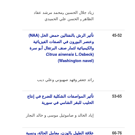
زياد جلال الحسين
محمد مرشد عقاد
و
الظاهر
الحسن علي الحميدي
و
45-52
تأثير
الرش
بالنفتالين حمض الخل
(
NAA
)
وعنصر البورون في الصفات الفيزيائية
والكيميائية لثمار صنف البرتقال أبو سرة
Citrus
sinensis
L.Osbeck
(
(Washington navel
)
رائد جعفر
وفهد صهيوني وعلي ديب
53-65
تأثير المواصفات الشكلية للضرع في إنتاج
الحليب للبقر الشامي في سورية
إياد الخالد و صاموئيل موسى و خالد النجار
66-76
علاقة الطول بالوزن، معامل الحالة، ونسبة