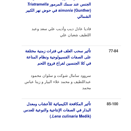
الجنس عند سمك المرمور
Tristramella
(Gunther)
simonis
في حوض نهر الكبير
الشمالي
فاديا عادل ديب وأديب علي سعد وعبد
اللطيف شعبان علي
77-84
تأثير سحب العلف في فترات زمنية مختلفة
على الصفات الفسيولوجية ونظام المناعة
في كلا الجنسين لفراخ فروج اللحم
سروود سامال شوكت و سلوان محمود
عبداللطيف و محمد علاء البيار و زينا عباس
محمد
85-100
تأثير المكافحة الكيميائية للأعشاب ومعدل
البذار في الصفات الإنتاجية والنوعية للعدس
)
Lens culinaris
Medik.
(