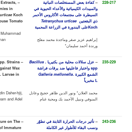
عض المستخلصات النباتية
–
The Efficacy of Some Plant Extracts,
الكيميائية والأعداء الحيوية في
Pesticides and Natural Enemies in
لى مجتمعات الأكاروس الأحمر
Koch
Tetranychus urticae
Controlling of
ين
Tetranychus urticae
Populations on the Greenhouse Tomato
البندورة في الزراعة المحمية
Ibraheem Aziz Sakr, Mageda Muhammad
زيز صقر وماجدة محمد مفلح
Mufleh, Randa Ahmad Suliman *
د سليمان*
لات محلية من بكتيريا
.
Bacillus
–
spp. Strains
Bacillus
Isolation of local
ر فاعليتها ضد يرقات فراشة
and Testing its Efficiency Against Wax
يرة .
Galleria mellonella
Worm Galleria mellonella L. Larvae in
Laboratory
ان* ونور الدين ظاهر حجيج وعادل
Mohammad AL-Allan*, Nouraldin Daher-hjij,
بيل الأحمد بك ومحبة غنام
Nabeel Beig, Mahabba Ghannam and Adel
Almanoufi
جات الحرارة الثابتة في تطوّر
–
Effect of Constant Temperature on The
ء للأطوار غير الكاملة
Development and Survival of Immature