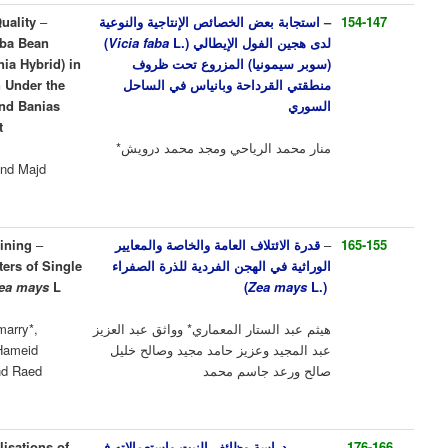
بعض الخصائص الإنتاجية والنوعية
–
Some of Productivity and Quality
لفول الإيطالي (.
L
Vicia faba
)
Characteristics of Italian Faba Bean
ونيا) المزروع تحت ظروف
L.) (Super Simonia Hybrid) in
Vicia faba
(
قرداحة وبانياس في الساحل
Response to the Cultivation Under the
Conditions of Al Qardaha and Banias
Regions in the Syrian Coast
 الرياحي ومجد محمد درويش*
Manar Mohammad Alreyahi and Majd
Mohammad Darwish*
ئتلاف العامة والخاصة والمعايير
–
General and Specific Combining
ي الهجن الفردية للذرة الصفراء
Ability and Genetic Parameters of Single
Crosses in Corn
Zea mays
L
Zea 
لستار المعماري* وواثق عبد العزيز
Haitham Abdul Sattar AL Mamarry*,
د وعزيز حامد مجيد وصالح خليل
Wathek Abdul Majeed, Aziz Hameid
د جاسم محمد
Majeed, Saleh Kalel Saleh and Raed
Jasem Mahammed
اسة وظائف النبت واستعمالاته في
– Studying Functions and Utilisations of