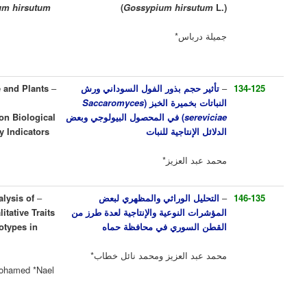
Hybrids of Cotton
Gossypium
hirsutum
Gossypium
hir
L
اس*
*Jamila Dirbas
جم بذور الفول السوداني ورش
–
Effect of Peanut Seeds Size and Plants
ميرة الخبز (
Saccaromyces
Spraying with Bread Yeast
s
) في المحصول البيولوجي وبعض
) on Biological
Saccaromyces sereviciae
(
نتاجية للنبات
Crop and Some Productivity Indicators
لعزيز*
*Mohamed Abd Elaziz
 الوراثي والمظهري لبعض
–
Genetic and phenotypic Analysis of
لنوعية والإنتاجية لعدة طرز من
Some Productivity and Qualitative Traits
سوري في محافظة حماه
of Some Syrian cotton Genotypes in
Hama Governorate
العزيز ومحمد نائل خطاب*
Mohamed Abd Elaziz and Mohamed *Nael
Khattab