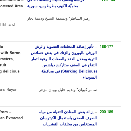
محميَّة الكهف بطرطوس، سورية
the Vegetation in Al-Kahf Protected Area
(Tartous-Syria)
لشاطر* وبسيمة الشيخ وديمة نجار
Zuheir Shater*, Bassima Al Chikh and
Dimah Najjar
افة المخلفات العضوية والرش
–
The Effect of Adding Organic
لبورون والزنك في بعض خصائص
Residues, and Foliar Spray with Boron
دل العقد والصفات النوعية لثمار
and Zinc on Some Soil Characters,
 الصنف ستاركنج ديلشس
Fruitlets Ratio, and Some Fruit
D
Starking
) في محافظة
Qualitative Traits in Starking delicious
Apple Cultivar in Sweida
ن* ونديم خليل وبيان مزهر
Samer Kiwan*, Nadim Khalil and Bayan
Muzher
ض المعادن الثقيلة من مياه
–
Removing of Heavy Metals from
حي باستعمال الكيتوسان
Sewage Water Using Chitosan Extracted
 من مخلفات القشريات
from Crustacean Waste