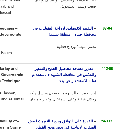
ر العشعوش
Abou -Assaf, Remal Slman Saab and
Samar Hossam Aldeen Al-Ashaoush
الاقتصادي لزراعة البقوليات في
–
Economic Assessment of Legumes
اه – منطقة سلمية
Crops Cultivation in Hama Governorate
– Salamieh District
* ورداح فطوم
Moammar Dayoub* and Rdah Fatom
ساحة محاصيل القمح والشعير
–
Area Estimation of Wheat, Barley and
ي محافظة السّويداء باستخدام
Chickpeas Crops in Sweida Governorate
تشعار عن بعد
Using Remote Sensing (RS) Technique
 الخالد* وعمر حسون وباسل واكد
Eyad Ahmad Elkhaled*, Omar Hasson,
لة وعلي إسماعيل وغدير حميدان
Basel Waked, Jalal Ghazaleh and Ali Ismail
and Ghadir Hmeidan
على التوافق ودرجة التوريث لبعض
–
Combining Ability and Heritability of
إنتاجية في بعض هجن القطن
Some Productivity Characters in Some