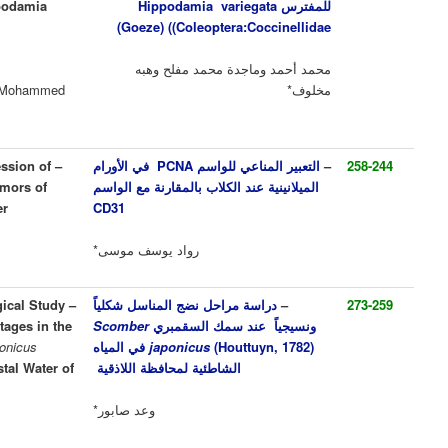
Stages of the Predator Hippodamia
H
ippodamia variegata
variegata (Goeze)
(Goeze) ((Coleoptera:Cocc
(Coleoptera:Coccinellidae)
 وماجدة محمد مفلح وهبه
Mohammad Ahmad, Majeda Mohammed
Mofleh and Hiba Makhlouf*
المناعي للواسم
PCNA
في الأورام
–
Immunofluorescence Expression of
نية عند الكلاب بالمقارنة مع الواسم
PCNA Marker in Melanic Tumors of
Compared With CD31 Marker
CD31
رواد يوسف موسى*
Raouad Yousef Moussa*
دراسة مراحل نضج المناسل شكلياً
–
Morphological and Histological Study
اً عند سمك السقمبري
Scomber
of the Gonads Maturation Stages in the
(Houttuyn,
japonicus
في المياه
Scomber japonicus
Chub Mackerel
الشاطئية لمحافظة اللاذقية
(Houttuyn, 1782) in the Coastal Water of
Latakia
وعد صابور*
Waad sabour*