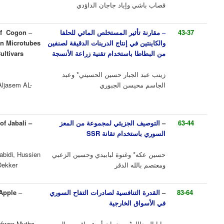
 وإياد جاجان الداؤدي
أثير المستخلص المائي للحلفا
–
Comparison of The Effect of Cogon
 في إنتاج الدرينات الدقيقة لصنفين
Grass Extract and Kinetin on Microtubes
 باستخدام تقنية زراعة الأنسجة
Production of Two Potato Cultivars
Using Tissue Culture
الجبار حسين الحسيني* وعبد
يسن الجبوري
Zainab AL-Hussain* and AbaAljasem AL-
Jibboury
 الجزيئي لمجموعة من المعز
–
Molecular Characterization of Jabali
ستخدام تقانة
SSR
Goats Using SSR
 وغنوة لبابيدي وحسين الزعبي
Hessain Ekkeh*, Ghinwa Lababidi, Hussien
له الدقر
Alzubi and Moatasembellah Dekker
لتنافسية لصادرات التفاح السوري
–
Competitiveness of Syrian Apple
ق الخارجية
Exports
دالله* وصفوان أبوعساف ورمال
Maya Youssef Al-Abdala*, Safwan Mutha