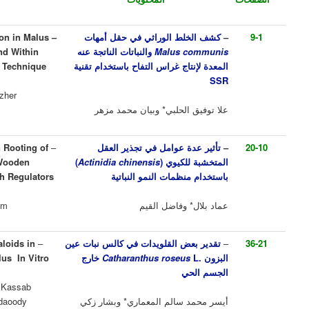
لط الوراثي في حقل أمهات
– Detection of Genetic Variation in Malus
c
Malus
والنباتات الناتجة عنه
communis Mother Fields and Within
تاج غراس التفاح باستخدام تقنية
Their Seedlings Using SSR Technique
Ola Al-Halabi* and Bayan Muzher
الحلبي* وبيان محمد مزهر
ة عوامل في تجذير العقل
–
Effect of Several Factors on Rooting of
للكيوي
(
Actinidia chinensis
)
( Wooden
Actinidia chinensis
Kiwi (
نظمات النمو النباتية
Cuttings Using Plant Growth Regulators
 وفاضل القيم
Imad Bilal* and Fadel Al-Kaiem
ض القلويدات في كالس نبات عين
–
Determination of Some Alkaloids in
Catharanthus roseu
خارج
Catharanthus roseus L. Callus In Vitro
حي
Aysar Almemary*, Bashar Z. Kassab
 سالم المعماري* وبشار زكي
Bashi, and Ayad Chachan Aldaoody