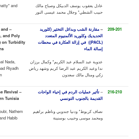
ب يوسف الدبيكل وصباح مالك
Adel Al-Dubakel, Sabah Al-Shatty* and
ي* وجلال محمد عيسى النور
Jalal Al-Noor
لشب وبدائل التخثير (كلوريد
–
Comparison Study of Alum and
كلوريد الألمنيوم المتعدد
Coagulants (Ferric Chloride, and Poly
في إزالة العكارة في محطات
Aluminum Chloride (PACL)) on Turbidity
ء
Elimination in Water Stations
السلام عبد الكريم* وكمال برزان
Adawya Abdul-Kareem*, Kamal Nada,
الكريم عبد الرضا كريم وشهد رياض
Abdul Kareem Al-Wazan, Shhad Riyadh
 مالك سعدون
Zaki and Manal Malik Sadoon
ليات الردم في إحياء الواحات
–
The Impact of Landfill on the Revival
الجنوب التونسي
of Ancient Oases in Southern Tunisia
ط* ودنيا جندوبي وناظم براهيم
Nissaf Karbout*, Donia Gandoubi, Nathem
سى وحبيب بوسنينة
Brahim, Mohammed Mousa, and Habib
Bosnina