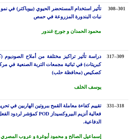
3
–
308
تأثير استخدام المستحضر الحيوي (بيوباكتر) في نمو وإنتاجية
نبات البندورة المزروعة في حمص
محمود الحمدان و جورج غندور
30
–
317
دراسة تأثير تراكيز مختلفة من أملاح الصوديوم (كلوريد –
كبريتات) في ثباتية مجمعات التربة الصنعية في مركز أبحاث
كصكيص (محافظة حلب)
يوسف الخلف
31
–
331
تقييم كفاءة معاملة القمح ببروتين الهاربين في تحريض
فعالية أنزيم البيروكسيداز
POD
كمؤشر لردود الفعل
الدفاعية.
إسماعيل الصالح و محمود أبوغرة
و عروب المصري