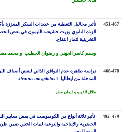
هدى جانسيز
451-4
تأثير محاليل التغطية من عديدات السكر المعززة بأكسيد
الزنك النانوي وزيت حشيشة الليمون
في بعض الخصائص
التخزينية لثمار التفاح.
وسيم كاسر الجهني و رضوان الخطيب و محمد مصري
468-4
دراسة
ظاهرة عدم التوافق الذاتي
لبعض أصناف اللوز
المدخلة من ايطاليا
L
Prunus amygdalus
.
طلال الفوزو و ايمان مطر
4
–
492
تأثير ثلاثة أنواع من الكومبوست في بعض معايير النمو
الخضرية والإنتاجية والنوعية لنبات الخس ضمن ظروف
البيت المحمي