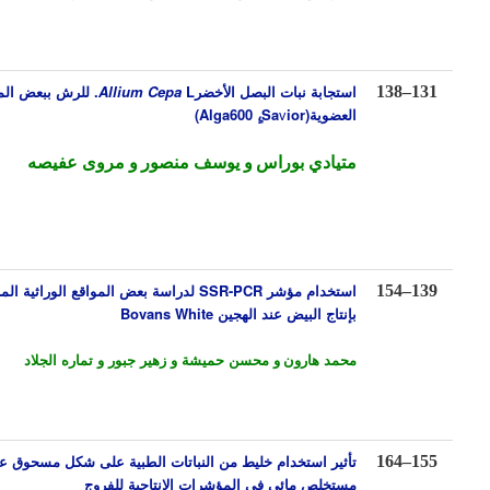
استجابة نبات البصل الأخضر
L.
Allium Cepa
للرش ببعض المخصبات
138
–
13
العضوية(
ior
v
Sa
،ٍ
Alga600
)
متيادي بوراس
و يوسف منصور
و مروى عفيصه
استخدام
مؤشر
SSR-PCR
لدراسة بعض المواقع الوراثية المرتبطة
154
–
13
بإنتاج البيض
عند الهجين
Bovans White
محمد هارون
و محسن حميشة
و زهير جبور و تماره الجلاد
تأثير استخدام خليط من النباتات الطبية على شكل مسحوق علفي أو
164
–
15
مستخلص مائي في المؤشرات الإنتاجية للفروج