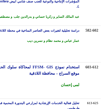
المؤشرات الإنتاجية والنوعية للعنب صنف شامي أبيض
Vitis vinifera
L.
عبد المالك الساير و زكريا حساني و بدرالدين جلب
و مصطفى عطري
دراسة تحليلية لتغيرات بعض العناصر المناخية في محطة اللاذقية
582-6
عمار عباس و محمد نظام و نسرين ديب
603-6
استخدام نموذج
FFSM- GIS
لمحاكاة سلوك الحريق في
موقع السراج – محافظة اللاذقية
لمى إحسان
تحليل فعالية الخدمات الإرشادية لمزارعي البندورة المحمية في
613-6
طرطوس