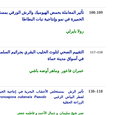
100-10
تأثير المعاملة بحمض الهيوميك والرش الورقي
بمستخلص
ال
خميرة في نمو وإنتاجية نبات البطاطا
رولا بايرلي
–
التقييم الصحي لتلوث الحليب البقري بجراثيم السلمونيلة
117
11
في أسواق مدينة حماة
عمران فاعور وماهر أوضه باشي
تأثير الرش بمستخلص الأعشاب البحرية في إنتاجية الخيار وتحمله
130
–
11
لفطر البياض الزغبي
peronospora cubensis Pseudo)
في
الزراعة
الحقلية
نصر شيخ سليمان
و جمال الأحمد و فاطمه جعفر