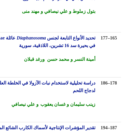
بتول زملوط و علي نيصافي و مهند منى
16
–
177
ت
حديد الأنواع التابعة لجنس
Diaphanosoma
عائلة
Sididae
في بحيرة سد
16
تشرين
، اللاذقية، سورية
أمينة النسر و محمد حسن ورغد قبلان
17
–
186
دراسة تحليلية لاستخدام نبات الآزولا في الخلطة العلفية
لدجاج اللحم
زينب سليمان و غسان يعقوب
و علي نيصافي
18
–
194
تقدير المؤشرات الإنتاجية لأسماك الكارب الشائع المحسنة