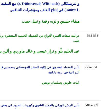
والتريتيكالي
(
Wittmack)
x.Triticosecale
مع البيقية
(
Vicia
L.)
sativa
في إنتاج العلف ومؤشرات التنافس
هيفاء حسين و نزيه رقية و نبيل حبيب
دراسة صفات الثمرة لأنواع من الفصيلة الخيمية المنتشرة برياً في
535-5
حلب
عبد العليم بلّو
و نزار عيسى و خالد ماوردي و ألين بطش
تأثير السماد العضوي في إذابة الصخر الفوسفاتي وتحسين فاعليته
568
–
55
الزراعية
في تربة بازلتية
غياث علوش وسليمان يونس
–
تأثير الرش
الورقي
بالحديد النانوي وكبريتات الحديد في بعض
581
5