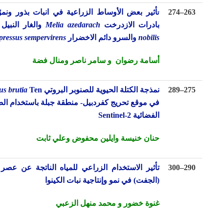
ت
26
–
274
أثير بعض الأوساط الزراعية في انبات بذور ونموّ وتطوّر
بادرات الازدرخت
azedarach
Melia
والغار النبيل
Laurus
nobilis
والسرو دائم الاخضرار
sempervirens
Cupressus
أسامة رضوان
و
سامر ناصر
ومنال فضة
27
–
289
نمذجة الكتلة الحيوية للصنوبر البروتي
Ten.
Pinus brutia
في موقع تحريج كفردبيل- منطقة جبلة باستخدام الصور
الفضائية
Sentinel-2
حنان خنيسة وايلين محفوض وعلي ثابت
29
–
300
تأثير الاستخدام الزراعي للمياه الناتجة عن عصر الزيتون
(الجفت) في نمو وإنتاجية نبات الكينوا
غنوة خضور و محمد منهل الزعبي