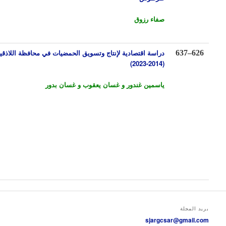
صفاء رزوق
دراسة اقتصادية لإنتاج وتسويق الحم
ض
يات في محافظة اللاذقية للفترة
637
–
6
(2014-2023)
ياسمين غندور
و غسان يعقوب و غسان بدور
 المجلة
sjargcsar@gmail.