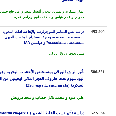
عمار عسكرية و نسرين ديب و أليسار شعبو و أمل حاج حسن و عمر
حمودي و عمار عباس
و سلاف حلوم
و رامي عدره
دراسة بعض المعايير المورفولوجية والإنتاجية لنبات البندورة
493-5
Lycopersicon Esculentum
باستخدام المخصب الحيوي
Trichoderma harzianum
والأوكسين
IAA
ميس نعوف و رولا بايرلي
506-5
تأثير الرش الورقي بمستخلص الأعشاب البحرية وهيومات
البوتاسيوم تحت ظروف العجز المائي لهجينين من الذرة
السكرية
(
L. saccharata)
Zea mays
علي عبود
و محمد نائل خطاب
و مجد درويش
522-5
دراسة تأثير نسب الخلط للشعير
(
L.
Hordum vulgare
)