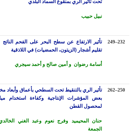
تحت تأثير الري بمنقوع السماد البلدي
نبيل حبيب
تأثير الارتفاع عن سطح البحر على الفحم الناتج من بقايا
249
–
23
تقليم أشجار
(الزيتون، الحمضيات) في اللاذقية
أسامة رضوان
و
أمين صالح و أحمد سيجري
25
–
262
تأثير الري بالتنقيط تحت السطحي بأعماق وأبعاد مختلفة في
بعض المؤشرات الإنتاجية وكفاءة استخدام مياه الري
لمحصول القطن
حنان المحيميد وفرج نعوم وعبد الغني الخالدي وأحمد
الجمعة