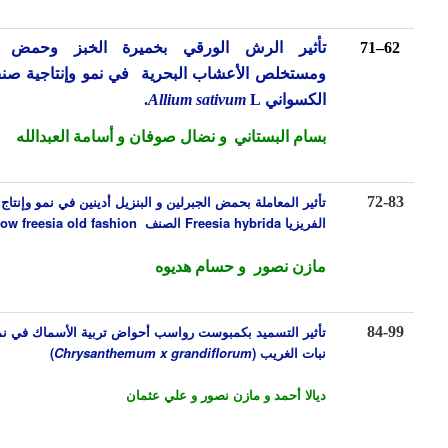
6
–
71
تأثير الرش الورقي بخميرة الخبز وحمض الفوليك
ومستخلص الأعشاب البحرية في نمو وإنتاجية صنف الثوم
الكسواني
L.
Allium sativum
بسام البستاني
و نضال صوفان و أسامة العبدالله
تأثير المعاملة بحمض الجبرلين و البنزيل أدينين في نمو وإنتاج نبات
72
-
الفريزيا
Freesia hybrida
الصنف Yellow freesia old fashion
مازن نصور و حسام هديوه
تأثير التسميد
ب
كمبوست رواسب أحواض تربية الأسماك
في
ن
مو وإزهار
84
-
نبات الغريب
(
Chrysanthemum x grandiflorum
)
ديالا أحمد و مازن نصور و علي عثمان