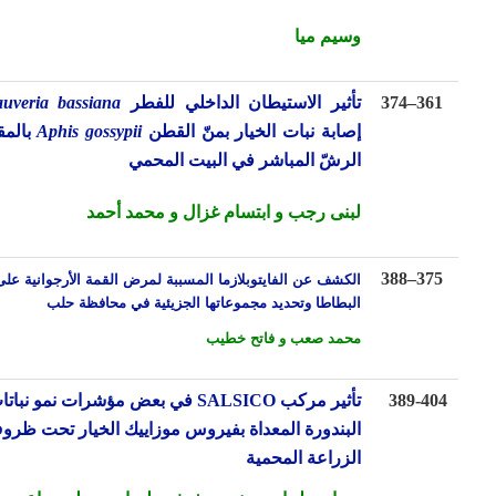
وسيم ميا
36
–
374
تأثير الاستيطان الداخلي للفطر
Beauveria bassiana
في
إصابة نبات الخيار بمنّ القطن
Aphis gossypii
بالمقارنة مع
الرشّ المباشر في البيت المحمي
لبنى رجب و ابتسام غزال و محمد أحمد
الكشف عن الفايتوبلازما المسببة لمرض القمة الأرجوانية على محصول
388
–
37
البطاطا
وتحديد مجموع
ا
تها الجزيئية في محافظة حلب
محمد صعب و فاتح خطيب
389-4
تأثير مركب
SALSICO
في بعض مؤشرات نمو نباتات
البندورة المعداة بفيروس موزاييك الخيار تحت ظروف
الزراعة المحمية