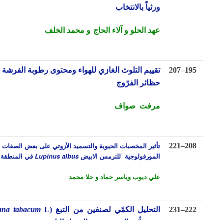
ورثياً بالانتخاب
عهد الحلو
و آلاء الحاج
و محمد الخلف
19
–
207
تقييم التلوث الغازي للهواء ومحتوى رطوبة الفرشة في
حظائر الفرّوج
مرفت صواف
تأثير المخصبات الحيوية والتسميد الأزوتي على بعض الصفات
221
–
20
المورفولوجية للترمس الابيض
Lupinus albus
في المنطقة الساحلية
علي ديوب وياسر حماد و حلا محمد
22
–
231
التحليل الكمّي لصنفين من التبغ (
L.
Nicotiana tabacum
)