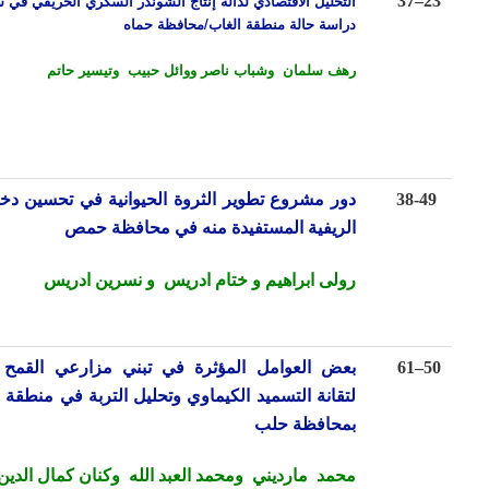
التحليل الاقتصادي لدالة إنتاج الشوندر السكري الخريفي في سورية
37
–
دراسة حالة منطقة الغاب/محافظة حماه
رهف سلمان وشباب ناصر
ووائل حبيب
وتيسير حاتم
38-4
دور مشروع تطوير الثروة الحيوانية في تحسين دخل الأسر
الريفية المستفيدة منه في محافظة حمص
رولى ابراهيم و ختام ادريس و نسرين ادريس
–
61
بعض العوامل المؤثرة في تبني مزارعي القمح المروي
لتقانة التسميد الكيماوي وتحليل التربة
في منطقة السفيرة
بمحافظة حلب
محمد مارديني ومحمد العبد الله وكنان كمال الدين