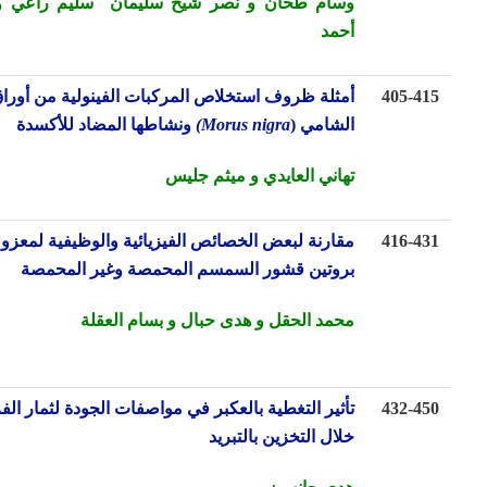
وسام طحان و نصر شيخ سليمان سليم راعي و
حسان
أحمد
405-4
أمثلة ظروف استخلاص المركبات الفينولية من أوراق التوت
الشامي
(
Morus nigra
)
ونشاطها المضاد للأكسدة
تهاني العايدي و ميثم جليس
416-4
مقارنة لبعض الخصائص الفيزيائية والوظيفية لمعزولي
بروتين قشور السمسم المحمصة وغير المحمصة
محمد الحقل
و هدى حبال
و بسام العقلة
432-4
تأثير التغطية بالعكبر في مواصفات الجودة لثمار الفريز
خلال التخزين
بالتبريد