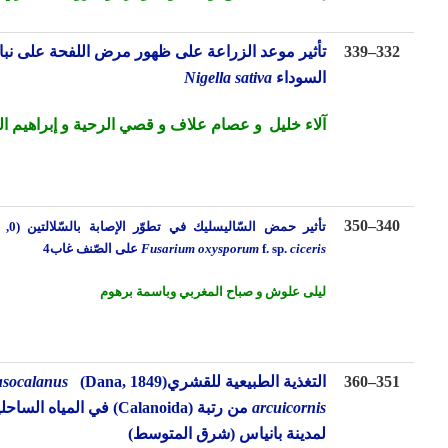
33
–
339
تأثير موعد الزراعة على ظهور مرض اللفحة على نبات الحبة
السوداء
Nigella sativa
آلاء خليل
و عصام علاف و قصي الرحية و إبراهيم العبيد
350
–
34
تأثير حمض السّاليسليك في تطوّر الإصابة بالسّلالتين
(0, 2)
للفطر
ciceris
f. sp.
Fusarium oxysporum
على الصّنف غاب4
ليلى علوش و صباح المغربي وباسمة برهوم
35
–
360
التغذية الطبيعية للقشري
(Dana, 1849)
Clausocalanus
arcuicornis
من رتبة
(Calanoida)
في المياه الساحلية
لمدينة بانياس (شرق المتوسط)